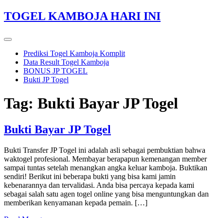
Skip
TOGEL KAMBOJA HARI INI
to
content
Prediksi Togel Kamboja Komplit
Data Result Togel Kamboja
BONUS JP TOGEL
Bukti JP Togel
Tag:
Bukti Bayar JP Togel
Bukti Bayar JP Togel
Posted
by
Bukti Transfer JP Togel ini adalah asli sebagai pembuktian bahwa
on
waktogel
waktogel profesional. Membayar berapapun kemenangan member
21/12/2022
sampai tuntas setelah menangkan angka keluar kamboja. Buktikan
12/01/2023
sendiri! Berikut ini beberapa bukti yang bisa kami jamin
kebenarannya dan tervalidasi. Anda bisa percaya kepada kami
sebagai salah satu agen togel online yang bisa menguntungkan dan
memberikan kenyamanan kepada pemain. […]