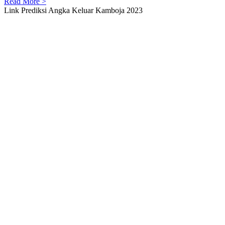
Read More >
Link Prediksi Angka Keluar Kamboja 2023