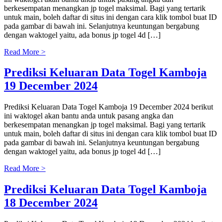
19/12/2024
berkesempatan menangkan jp togel maksimal. Bagi yang tertarik
16/12/2024
untuk main, boleh daftar di situs ini dengan cara klik tombol buat ID
pada gambar di bawah ini. Selanjutnya keuntungan bergabung
dengan waktogel yaitu, ada bonus jp togel 4d […]
Read More >
Prediksi Keluaran Data Togel Kamboja
19 December 2024
Posted
by
Prediksi Keluaran Data Togel Kamboja 19 December 2024 berikut
on
Lorenz
ini waktogel akan bantu anda untuk pasang angka dan
18/12/2024
berkesempatan menangkan jp togel maksimal. Bagi yang tertarik
13/12/2024
untuk main, boleh daftar di situs ini dengan cara klik tombol buat ID
pada gambar di bawah ini. Selanjutnya keuntungan bergabung
dengan waktogel yaitu, ada bonus jp togel 4d […]
Read More >
Prediksi Keluaran Data Togel Kamboja
18 December 2024