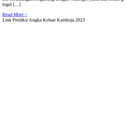
togel […]
Read More >
Link Prediksi Angka Keluar Kamboja 2023