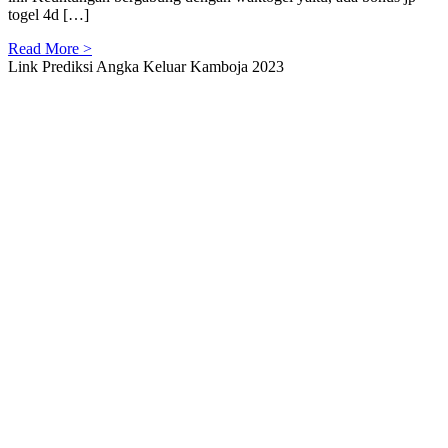
togel 4d […]
Read More >
Link Prediksi Angka Keluar Kamboja 2023