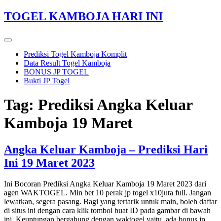
Skip
TOGEL KAMBOJA HARI INI
to
content
Prediksi Togel Kamboja Komplit
Data Result Togel Kamboja
BONUS JP TOGEL
Bukti JP Togel
Tag:
Prediksi Angka Keluar
Kamboja 19 Maret
Angka Keluar Kamboja – Prediksi Hari
Ini 19 Maret 2023
Posted
by
Ini Bocoran Prediksi Angka Keluar Kamboja 19 Maret 2023 dari
on
waktogel
agen WAKTOGEL. Min bet 10 perak jp togel x10juta full. Jangan
13/03/2023
lewatkan, segera pasang. Bagi yang tertarik untuk main, boleh daftar
di situs ini dengan cara klik tombol buat ID pada gambar di bawah
ini. Keuntungan bergabung dengan waktogel yaitu, ada bonus jp