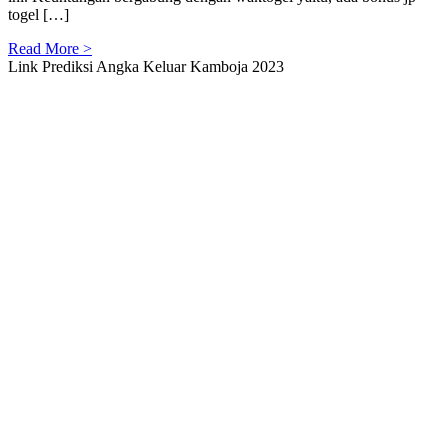
togel […]
Read More >
Link Prediksi Angka Keluar Kamboja 2023