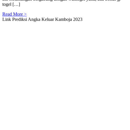
togel […]
Read More >
Link Prediksi Angka Keluar Kamboja 2023