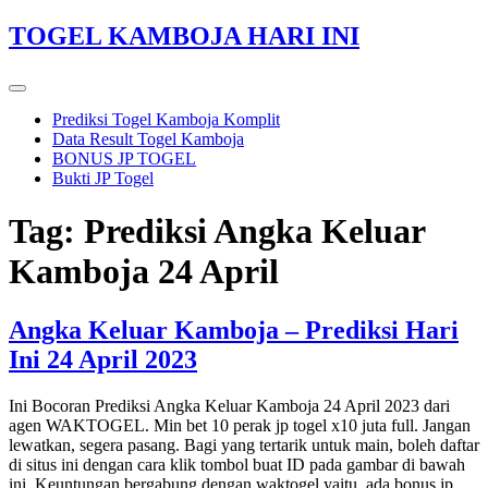
Skip
TOGEL KAMBOJA HARI INI
to
content
Prediksi Togel Kamboja Komplit
Data Result Togel Kamboja
BONUS JP TOGEL
Bukti JP Togel
Tag:
Prediksi Angka Keluar
Kamboja 24 April
Angka Keluar Kamboja – Prediksi Hari
Ini 24 April 2023
Posted
by
Ini Bocoran Prediksi Angka Keluar Kamboja 24 April 2023 dari
on
Lorenz
agen WAKTOGEL. Min bet 10 perak jp togel x10 juta full. Jangan
22/04/2023
lewatkan, segera pasang. Bagi yang tertarik untuk main, boleh daftar
23/04/2023
di situs ini dengan cara klik tombol buat ID pada gambar di bawah
ini. Keuntungan bergabung dengan waktogel yaitu, ada bonus jp