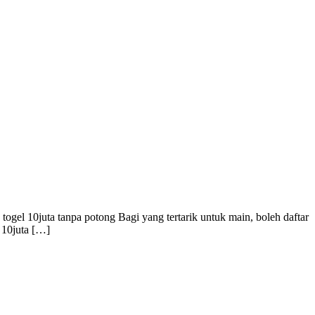
el 10juta tanpa potong Bagi yang tertarik untuk main, boleh daftar
 10juta […]