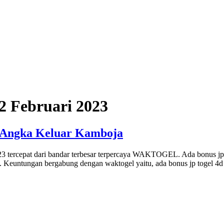
2 Februari 2023
i Angka Keluar Kamboja
 tercepat dari bandar terbesar terpercaya WAKTOGEL. Ada bonus jp tog
ni. Keuntungan bergabung dengan waktogel yaitu, ada bonus jp togel 4d