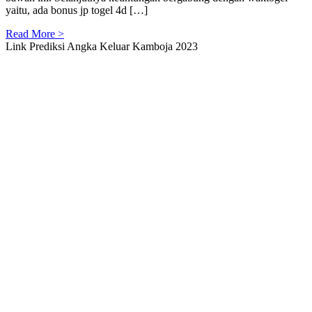
yaitu, ada bonus jp togel 4d […]
Read More >
Link Prediksi Angka Keluar Kamboja 2023