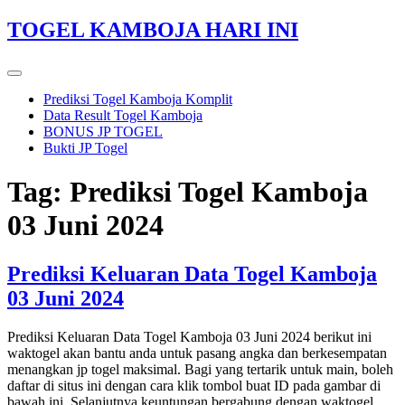
Skip
TOGEL KAMBOJA HARI INI
to
content
Prediksi Togel Kamboja Komplit
Data Result Togel Kamboja
BONUS JP TOGEL
Bukti JP Togel
Tag:
Prediksi Togel Kamboja
03 Juni 2024
Prediksi Keluaran Data Togel Kamboja
03 Juni 2024
Posted
by
Prediksi Keluaran Data Togel Kamboja 03 Juni 2024 berikut ini
on
Lorenz
waktogel akan bantu anda untuk pasang angka dan berkesempatan
02/06/2024
menangkan jp togel maksimal. Bagi yang tertarik untuk main, boleh
03/06/2024
daftar di situs ini dengan cara klik tombol buat ID pada gambar di
bawah ini. Selanjutnya keuntungan bergabung dengan waktogel