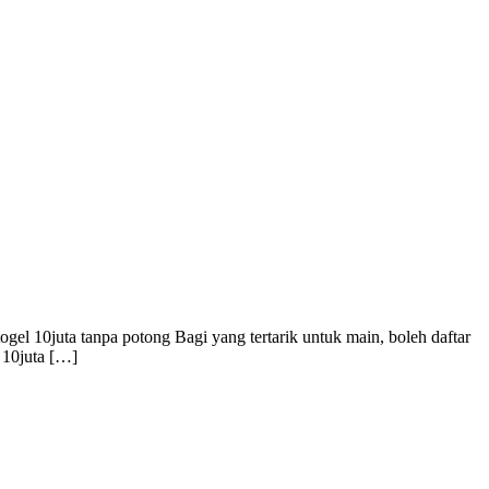
l 10juta tanpa potong Bagi yang tertarik untuk main, boleh daftar
 10juta […]