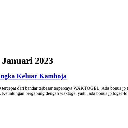
 Januari 2023
 Angka Keluar Kamboja
ercepat dari bandar terbesar terpercaya WAKTOGEL. Ada bonus jp toge
ni. Keuntungan bergabung dengan waktogel yaitu, ada bonus jp togel 4d