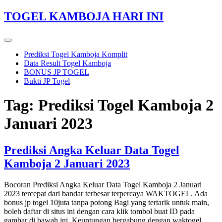
Skip
TOGEL KAMBOJA HARI INI
to
content
Prediksi Togel Kamboja Komplit
Data Result Togel Kamboja
BONUS JP TOGEL
Bukti JP Togel
Tag:
Prediksi Togel Kamboja 2
Januari 2023
Prediksi Angka Keluar Data Togel
Kamboja 2 Januari 2023
Posted
by
Bocoran Prediksi Angka Keluar Data Togel Kamboja 2 Januari
on
waktogel
2023 tercepat dari bandar terbesar terpercaya WAKTOGEL. Ada
30/12/2022
bonus jp togel 10juta tanpa potong Bagi yang tertarik untuk main,
boleh daftar di situs ini dengan cara klik tombol buat ID pada
gambar di bawah ini. Keuntungan bergabung dengan waktogel