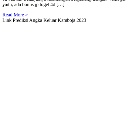
yaitu, ada bonus jp togel 4d […]
Read More >
Link Prediksi Angka Keluar Kamboja 2023