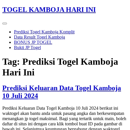
Skip
TOGEL KAMBOJA HARI INI
to
content
Prediksi Togel Kamboja Komplit
Data Result Togel Kamboja
BONUS JP TOGEL
Bukti JP Togel
Tag:
Prediksi Togel Kamboja
Hari Ini
Prediksi Keluaran Data Togel Kamboja
10 Juli 2024
Posted
by
Prediksi Keluaran Data Togel Kamboja 10 Juli 2024 berikut ini
on
Lorenz
waktogel akan bantu anda untuk pasang angka dan berkesempatan
09/07/2024
menangkan jp togel maksimal. Bagi yang tertarik untuk main, boleh
daftar di situs ini dengan cara klik tombol buat ID pada gambar di
bawah ini. Selanjutnya keuntungan bergabung dengan waktogel