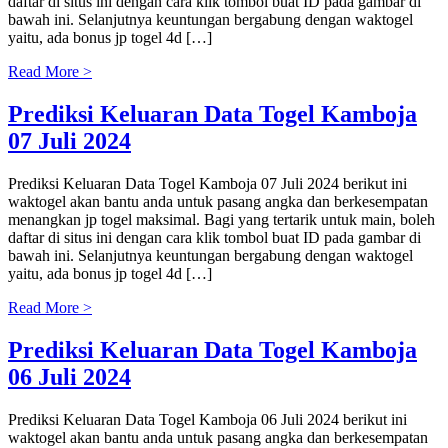
daftar di situs ini dengan cara klik tombol buat ID pada gambar di
bawah ini. Selanjutnya keuntungan bergabung dengan waktogel
yaitu, ada bonus jp togel 4d […]
Read More >
Prediksi Keluaran Data Togel Kamboja
07 Juli 2024
Posted
by
Prediksi Keluaran Data Togel Kamboja 07 Juli 2024 berikut ini
on
Lorenz
waktogel akan bantu anda untuk pasang angka dan berkesempatan
06/07/2024
menangkan jp togel maksimal. Bagi yang tertarik untuk main, boleh
06/07/2024
daftar di situs ini dengan cara klik tombol buat ID pada gambar di
bawah ini. Selanjutnya keuntungan bergabung dengan waktogel
yaitu, ada bonus jp togel 4d […]
Read More >
Prediksi Keluaran Data Togel Kamboja
06 Juli 2024
Posted
by
Prediksi Keluaran Data Togel Kamboja 06 Juli 2024 berikut ini
on
Lorenz
waktogel akan bantu anda untuk pasang angka dan berkesempatan