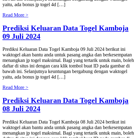
yaitu, ada bonus jp togel 4d […]
Read More >
Prediksi Keluaran Data Togel Kamboja
09 Juli 2024
Posted
by
Prediksi Keluaran Data Togel Kamboja 09 Juli 2024 berikut ini
on
Lorenz
waktogel akan bantu anda untuk pasang angka dan berkesempatan
08/07/2024
menangkan jp togel maksimal. Bagi yang tertarik untuk main, boleh
daftar di situs ini dengan cara klik tombol buat ID pada gambar di
bawah ini. Selanjutnya keuntungan bergabung dengan waktogel
yaitu, ada bonus jp togel 4d […]
Read More >
Prediksi Keluaran Data Togel Kamboja
08 Juli 2024
Posted
by
Prediksi Keluaran Data Togel Kamboja 08 Juli 2024 berikut ini
on
Lorenz
waktogel akan bantu anda untuk pasang angka dan berkesempatan
07/07/2024
menangkan jp togel maksimal. Bagi yang tertarik untuk main, boleh