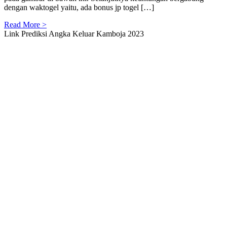
dengan waktogel yaitu, ada bonus jp togel […]
Read More >
Link Prediksi Angka Keluar Kamboja 2023