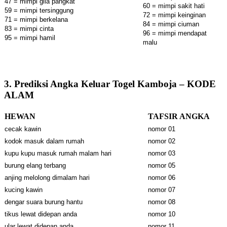
47 = mimpi gila pangkat
60 = mimpi sakit hati
59 = mimpi tersinggung
72 = mimpi keinginan
71 = mimpi berkelana
84 = mimpi ciuman
83 = mimpi cinta
96 = mimpi mendapat
95 = mimpi hamil
malu
3. Prediksi Angka Keluar Togel Kamboja – KODE
ALAM
HEWAN
TAFSIR ANGKA
cecak kawin
nomor 01
kodok masuk dalam rumah
nomor 02
kupu kupu masuk rumah malam hari
nomor 03
burung elang terbang
nomor 05
anjing melolong dimalam hari
nomor 06
kucing kawin
nomor 07
dengar suara burung hantu
nomor 08
tikus lewat didepan anda
nomor 10
ular lewat didepan anda
nomor 11