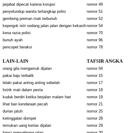
pejabat dipecat karena korupsi
nomor 49
penyelundup wanita tertangkap polisi
nomor 51
gembong preman mati terbunuh
nomor 52
kepergok istri sedang jalan jalan dengan kekasih
nomor 54
kena razia polisi
nomor 70
bunuh ayah
nomor 96
pencopet beraksi
nomor 78
LAIN-LAIN
TAFSIR ANGKA
orang gila mengamuk dijalan
nomor 04
pakai baju terbalik
nomor 15
lelaki pakai anting anting sebelah
nomor 17
listrik mati dalam pesta
nomor 18
kuduk berdiri ketika berjalan malam hari
nomor 19
lihat ban kendaraan pecah
nomor 21
durian jatuh
nomor 25
ketinggalan dompet
nomor 28
temukan uang kertas dijalan
nomor 29
banci menyebrang jalan
nomor 30