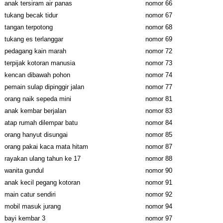
anak tersiram air panas
nomor 66
tukang becak tidur
nomor 67
tangan terpotong
nomor 68
tukang es terlanggar
nomor 69
pedagang kain marah
nomor 72
terpijak kotoran manusia
nomor 73
kencan dibawah pohon
nomor 74
pemain sulap dipinggir jalan
nomor 77
orang naik sepeda mini
nomor 81
anak kembar berjalan
nomor 83
atap rumah dilempar batu
nomor 84
orang hanyut disungai
nomor 85
orang pakai kaca mata hitam
nomor 87
rayakan ulang tahun ke 17
nomor 88
wanita gundul
nomor 90
anak kecil pegang kotoran
nomor 91
main catur sendiri
nomor 92
mobil masuk jurang
nomor 94
bayi kembar 3
nomor 97