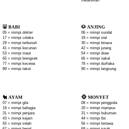
melahirkan
🐷 BABI
🐶 ANJING
05 = mimpi dokter
06 = mimpi sundal
17 = mimpi celaka
18 = mimpi sial
29 = mimpi terbunuh
30 = mimpi binasa
41 = mimpi kecurian
42 = mimpi jurang
53 = mimpi maut
54 = mimpi draw
65 = mimpi brengsek
66 = mimpi nakal
77 = mimpi kecewa
78 = mimpi durhaka
89 = mimpi takut
90 = mimpi langsung
🐔 AYAM
🐵 MONYET
07 = mimpi gila
08 = mimpi penggoda
19 = mimpi bahagia
20 = mimpi mampus
31 = mimpi penjara
31 = mimpi hukuman
43 = mimpi kejam
44 = mimpi tbc
55 = mimpi indah
56 = mimpi tertawa
67 = mimpi begal
68 = mimpi rusak