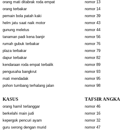
orang mati ditabrak roda empat
nomor 13
orang terbakar
nomor 14
pemain bola patah kaki
nomor 39
helm jatu saat naik motor
nomor 43
gunung meletus
nomor 44
tanaman padi kena banjir
nomor 56
rumah gubuk terbakar
nomor 76
plaza terbakar
nomor 79
dapur terbakar
nomor 82
kendaraan roda empat terbalik
nomor 89
pengusaha bangkrut
nomor 93
mati mendadak
nomor 95
pohon tumbang terhalang jalan
nomor 98
KASUS
TAFSIR ANGKA
orang hamil terlanggar
nomor 46
berkelahi main judi
nomor 16
kepergok pencuri ayam
nomor 32
guru serong dengan murid
nomor 47