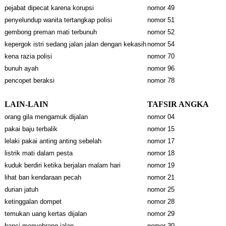
pejabat dipecat karena korupsi
nomor 49
penyelundup wanita tertangkap polisi
nomor 51
gembong preman mati terbunuh
nomor 52
kepergok istri sedang jalan jalan dengan kekasih
nomor 54
kena razia polisi
nomor 70
bunuh ayah
nomor 96
pencopet beraksi
nomor 78
LAIN-LAIN
TAFSIR ANGKA
orang gila mengamuk dijalan
nomor 04
pakai baju terbalik
nomor 15
lelaki pakai anting anting sebelah
nomor 17
listrik mati dalam pesta
nomor 18
kuduk berdiri ketika berjalan malam hari
nomor 19
lihat ban kendaraan pecah
nomor 21
durian jatuh
nomor 25
ketinggalan dompet
nomor 28
temukan uang kertas dijalan
nomor 29
banci menyebrang jalan
nomor 30