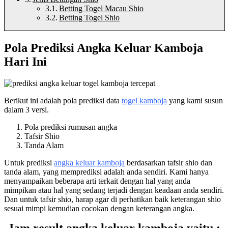
Betting Togel Macau Shio
Betting Togel Shio
Pola Prediksi Angka Keluar Kamboja
Hari Ini
Berikut ini adalah pola prediksi data
togel kamboja
yang kami susun
dalam 3 versi.
Pola prediksi rumusan angka
Tafsir Shio
Tanda Alam
Untuk prediksi
angka keluar kamboja
berdasarkan tafsir shio dan
tanda alam, yang memprediksi adalah anda sendiri. Kami hanya
menyampaikan beberapa arti terkait dengan hal yang anda
mimpikan atau hal yang sedang terjadi dengan keadaan anda sendiri.
Dan untuk tafsir shio, harap agar di perhatikan baik keterangan shio
sesuai mimpi kemudian cocokan dengan keterangan angka.
Jam result angka keluar kamboja yaitu :