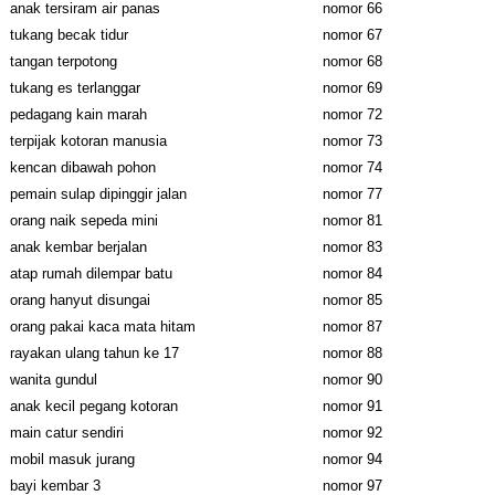
anak tersiram air panas
nomor 66
tukang becak tidur
nomor 67
tangan terpotong
nomor 68
tukang es terlanggar
nomor 69
pedagang kain marah
nomor 72
terpijak kotoran manusia
nomor 73
kencan dibawah pohon
nomor 74
pemain sulap dipinggir jalan
nomor 77
orang naik sepeda mini
nomor 81
anak kembar berjalan
nomor 83
atap rumah dilempar batu
nomor 84
orang hanyut disungai
nomor 85
orang pakai kaca mata hitam
nomor 87
rayakan ulang tahun ke 17
nomor 88
wanita gundul
nomor 90
anak kecil pegang kotoran
nomor 91
main catur sendiri
nomor 92
mobil masuk jurang
nomor 94
bayi kembar 3
nomor 97