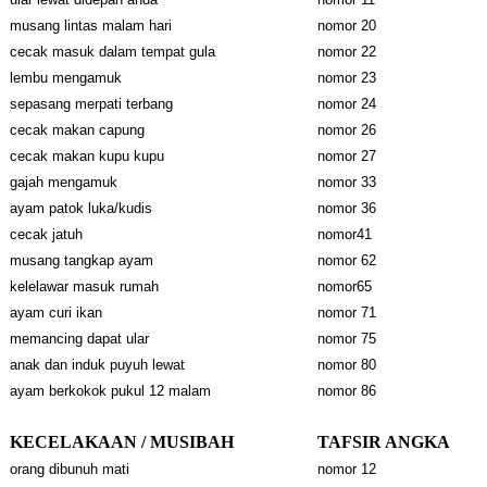
musang lintas malam hari
nomor 20
cecak masuk dalam tempat gula
nomor 22
lembu mengamuk
nomor 23
sepasang merpati terbang
nomor 24
cecak makan capung
nomor 26
cecak makan kupu kupu
nomor 27
gajah mengamuk
nomor 33
ayam patok luka/kudis
nomor 36
cecak jatuh
nomor41
musang tangkap ayam
nomor 62
kelelawar masuk rumah
nomor65
ayam curi ikan
nomor 71
memancing dapat ular
nomor 75
anak dan induk puyuh lewat
nomor 80
ayam berkokok pukul 12 malam
nomor 86
KECELAKAAN / MUSIBAH
TAFSIR ANGKA
orang dibunuh mati
nomor 12