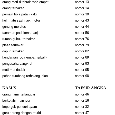
orang mati ditabrak roda empat
nomor 13
orang terbakar
nomor 14
pemain bola patah kaki
nomor 39
helm jatu saat naik motor
nomor 43
gunung meletus
nomor 44
tanaman padi kena banjir
nomor 56
rumah gubuk terbakar
nomor 76
plaza terbakar
nomor 79
dapur terbakar
nomor 82
kendaraan roda empat terbalik
nomor 89
pengusaha bangkrut
nomor 93
mati mendadak
nomor 95
pohon tumbang terhalang jalan
nomor 98
KASUS
TAFSIR ANGKA
orang hamil terlanggar
nomor 46
berkelahi main judi
nomor 16
kepergok pencuri ayam
nomor 32
guru serong dengan murid
nomor 47