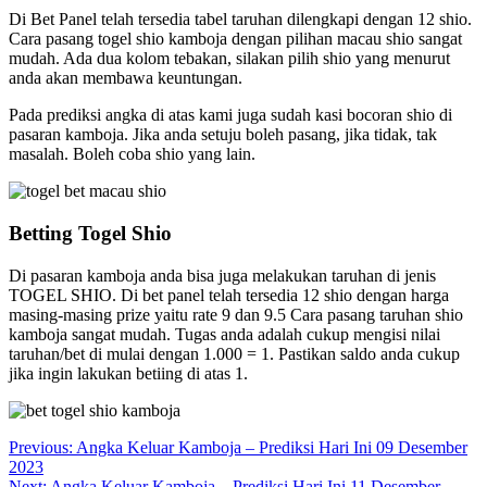
Di Bet Panel telah tersedia tabel taruhan dilengkapi dengan 12 shio.
Cara pasang togel shio kamboja dengan pilihan macau shio sangat
mudah. Ada dua kolom tebakan, silakan pilih shio yang menurut
anda akan membawa keuntungan.
Pada prediksi angka di atas kami juga sudah kasi bocoran shio di
pasaran kamboja. Jika anda setuju boleh pasang, jika tidak, tak
masalah. Boleh coba shio yang lain.
Betting Togel Shio
Di pasaran kamboja anda bisa juga melakukan taruhan di jenis
TOGEL SHIO. Di bet panel telah tersedia 12 shio dengan harga
masing-masing prize yaitu rate 9 dan 9.5 Cara pasang taruhan shio
kamboja sangat mudah. Tugas anda adalah cukup mengisi nilai
taruhan/bet di mulai dengan 1.000 = 1. Pastikan saldo anda cukup
jika ingin lakukan betiing di atas 1.
Navigasi
Previous:
Angka Keluar Kamboja – Prediksi Hari Ini 09 Desember
2023
pos
Next:
Angka Keluar Kamboja – Prediksi Hari Ini 11 Desember