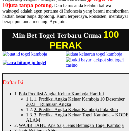
10juta tanpa potong
. Dan harus anda ketahui bahwa
waktogel adalah agen pertama di Indonesia yang berani memberikan
hadiah besar tanpa dipotong. Kami terpercaya, konsisten, membayar
berapapun anda menang. Ayo join.
100
Min Bet Togel Terbaru Cuma
PERAK
Daftar Isi
Pola Prediksi Angka Keluar Kamboja Hari Ini
1. Prediksi Angka Keluar Kamboja 10 Desember
2023 – Rumusan Angka
2. Prediksi Angka Keluar Kamboja Pola Shio
3. Prediksi Angka Keluar Togel Kamboja – KODE
ALAM
WAJIB TAHU Apa Saja Jenis Bettingan Togel Kamboja
Jenis Bettingan Shio