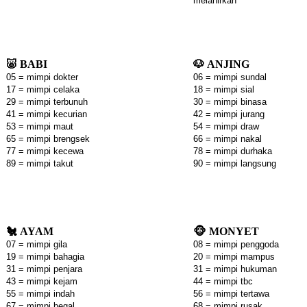
melahirkan
🐷 BABI
🐶 ANJING
05 = mimpi dokter
06 = mimpi sundal
17 = mimpi celaka
18 = mimpi sial
29 = mimpi terbunuh
30 = mimpi binasa
41 = mimpi kecurian
42 = mimpi jurang
53 = mimpi maut
54 = mimpi draw
65 = mimpi brengsek
66 = mimpi nakal
77 = mimpi kecewa
78 = mimpi durhaka
89 = mimpi takut
90 = mimpi langsung
🐔 AYAM
🐵 MONYET
07 = mimpi gila
08 = mimpi penggoda
19 = mimpi bahagia
20 = mimpi mampus
31 = mimpi penjara
31 = mimpi hukuman
43 = mimpi kejam
44 = mimpi tbc
55 = mimpi indah
56 = mimpi tertawa
67 = mimpi begal
68 = mimpi rusak