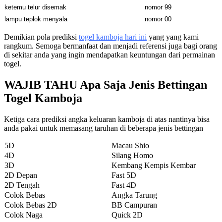
ketemu telur disemak
nomor 99
lampu teplok menyala
nomor 00
Demikian pola prediksi
togel kamboja hari ini
yang yang kami
rangkum. Semoga bermanfaat dan menjadi referensi juga bagi orang
di sekitar anda yang ingin mendapatkan keuntungan dari permainan
togel.
WAJIB TAHU Apa Saja Jenis Bettingan
Togel Kamboja
Ketiga cara prediksi angka keluaran kamboja di atas nantinya bisa
anda pakai untuk memasang taruhan di beberapa jenis bettingan
5D
Macau Shio
4D
Silang Homo
3D
Kembang Kempis Kembar
2D Depan
Fast 5D
2D Tengah
Fast 4D
Colok Bebas
Angka Tarung
Colok Bebas 2D
BB Campuran
Colok Naga
Quick 2D