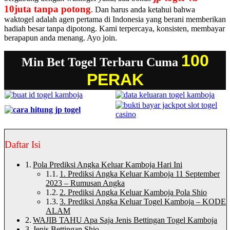
10juta tanpa potong
. Dan harus anda ketahui bahwa
waktogel adalah agen pertama di Indonesia yang berani memberikan
hadiah besar tanpa dipotong. Kami terpercaya, konsisten, membayar
berapapun anda menang. Ayo join.
100
Min Bet Togel Terbaru Cuma
PERAK
Daftar Isi
Pola Prediksi Angka Keluar Kamboja Hari Ini
1. Prediksi Angka Keluar Kamboja 11 September
2023 – Rumusan Angka
2. Prediksi Angka Keluar Kamboja Pola Shio
3. Prediksi Angka Keluar Togel Kamboja – KODE
ALAM
WAJIB TAHU Apa Saja Jenis Bettingan Togel Kamboja
Jenis Bettingan Shio