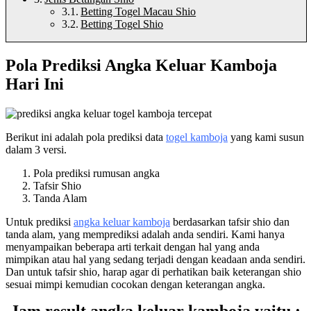
Betting Togel Macau Shio
Betting Togel Shio
Pola Prediksi Angka Keluar Kamboja
Hari Ini
Berikut ini adalah pola prediksi data
togel kamboja
yang kami susun
dalam 3 versi.
Pola prediksi rumusan angka
Tafsir Shio
Tanda Alam
Untuk prediksi
angka keluar kamboja
berdasarkan tafsir shio dan
tanda alam, yang memprediksi adalah anda sendiri. Kami hanya
menyampaikan beberapa arti terkait dengan hal yang anda
mimpikan atau hal yang sedang terjadi dengan keadaan anda sendiri.
Dan untuk tafsir shio, harap agar di perhatikan baik keterangan shio
sesuai mimpi kemudian cocokan dengan keterangan angka.
Jam result angka keluar kamboja yaitu :