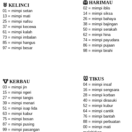
🦁 HARIMAU
🐰 KELINCI
02 = mimpi iblis
01 = mimpi setan
14 = mimpi siksa
13 = mimpi mati
26 = mimpi bahaya
25 = mimpi nafsu
38 = mimpi bajingan
37 = mimpi kecewa
50 = mimpi serakah
61 = mimpi kalah
62 = mimpi hina
73 = mimpi imbalan
74 = mimpi payudara
85 = mimpi hangus
86 = mimpi pujaan
97 = mimpi besar
98 = mimpi birahi
🐭 TIKUS
🐮 KERBAU
04 = mimpi insaf
03 = mimpi jin
16 = mimpi sengsara
15 = mimpi ngeri
28 = mimpi korban
27 = mimpi tangis
40 = mimpi dirasuki
39 = mimpi menari
52 = mimpi kubur
51 = mimpi isap lida
64 = mimpi cantik
63 = mimpi kabur
76 = mimpi bantah
75 = mimpi bosan
88 = mimpi perbuatan
87 = mimpi pusing
00 = mimpi mati
99 = mimpi pasangan