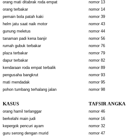
orang mati ditabrak roda empat
nomor 13
orang terbakar
nomor 14
pemain bola patah kaki
nomor 39
helm jatu saat naik motor
nomor 43
gunung meletus
nomor 44
tanaman padi kena banjir
nomor 56
rumah gubuk terbakar
nomor 76
plaza terbakar
nomor 79
dapur terbakar
nomor 82
kendaraan roda empat terbalik
nomor 89
pengusaha bangkrut
nomor 93
mati mendadak
nomor 95
pohon tumbang terhalang jalan
nomor 98
KASUS
TAFSIR ANGKA
orang hamil terlanggar
nomor 46
berkelahi main judi
nomor 16
kepergok pencuri ayam
nomor 32
guru serong dengan murid
nomor 47