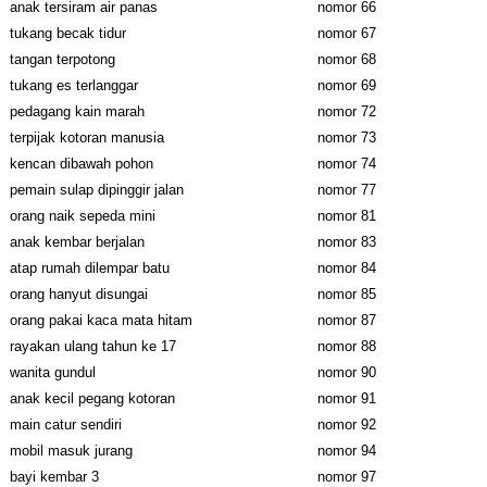
anak tersiram air panas
nomor 66
tukang becak tidur
nomor 67
tangan terpotong
nomor 68
tukang es terlanggar
nomor 69
pedagang kain marah
nomor 72
terpijak kotoran manusia
nomor 73
kencan dibawah pohon
nomor 74
pemain sulap dipinggir jalan
nomor 77
orang naik sepeda mini
nomor 81
anak kembar berjalan
nomor 83
atap rumah dilempar batu
nomor 84
orang hanyut disungai
nomor 85
orang pakai kaca mata hitam
nomor 87
rayakan ulang tahun ke 17
nomor 88
wanita gundul
nomor 90
anak kecil pegang kotoran
nomor 91
main catur sendiri
nomor 92
mobil masuk jurang
nomor 94
bayi kembar 3
nomor 97