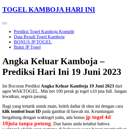
Skip
TOGEL KAMBOJA HARI INI
to
content
Prediksi Togel Kamboja Komplit
Data Result Togel Kamboja
BONUS JP TOGEL
Bukti JP Togel
Angka Keluar Kamboja –
Prediksi Hari Ini 19 Juni 2023
Posted
by
Ini Bocoran Prediksi
Angka Keluar Kamboja 19 Juni 2023
dari
on
Lorenz
agen WAKTOGEL. Min bet 100 perak jp togel x10 juta full. Jangan
17/06/2023
lewatkan, segera pasang.
21/06/2023
Bagi yang tertarik untuk main, boleh daftar di situs ini dengan cara
klik tombol buat ID
pada gambar di bawah ini. Keuntungan
jp togel 4d
bergabung dengan waktogel yaitu, ada bonus
10juta tanpa potong
. Dan harus anda ketahui bahwa