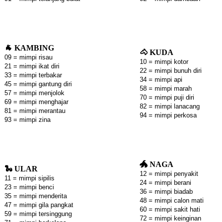
🐐 KAMBING
🐴 KUDA
09 = mimpi risau
10 = mimpi kotor
21 = mimpi ikat diri
22 = mimpi bunuh diri
33 = mimpi terbakar
34 = mimpi api
45 = mimpi gantung diri
58 = mimpi marah
57 = mimpi menjolok
70 = mimpi puji diri
69 = mimpi menghajar
82 = mimpi lanacang
81 = mimpi merantau
94 = mimpi perkosa
93 = mimpi zina
🐲 NAGA
🐍 ULAR
12 = mimpi penyakit
11 = mimpi sipilis
24 = mimpi berani
23 = mimpi benci
36 = mimpi biadab
35 = mimpi menderita
48 = mimpi calon mati
47 = mimpi gila pangkat
60 = mimpi sakit hati
59 = mimpi tersinggung
72 = mimpi keinginan