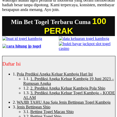
waktogel adalah agen pertama di Indonesia yang berani memberikan
hadiah besar tanpa dipotong. Kami terpercaya, konsisten, membayar
berapapun anda menang. Ayo join.
100
Min Bet Togel Terbaru Cuma
PERAK
Daftar Isi
Pola Prediksi Angka Keluar Kamboja Hari Ini
1. Prediksi Angka Keluar Kamboja 19 Juni 2023 –
Rumusan Angka
2. Prediksi Angka Keluar Kamboja Pola Shio
3. Prediksi Angka Keluar Togel Kamboja – KODE
ALAM
WAJIB TAHU Apa Saja Jenis Bettingan Togel Kamboja
Jenis Bettingan Shio
Betting Togel Macau Shio
Betting Togel Shio