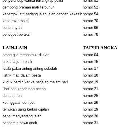
penyelundup wanita tertangkap polisi
nomor 51
gembong preman mati terbunuh
nomor 52
kepergok istri sedang jalan jalan dengan kekasih
nomor 54
kena razia polisi
nomor 70
bunuh ayah
nomor 96
pencopet beraksi
nomor 78
LAIN-LAIN
TAFSIR ANGKA
orang gila mengamuk dijalan
nomor 04
pakai baju terbalik
nomor 15
lelaki pakai anting anting sebelah
nomor 17
listrik mati dalam pesta
nomor 18
kuduk berdiri ketika berjalan malam hari
nomor 19
lihat ban kendaraan pecah
nomor 21
durian jatuh
nomor 25
ketinggalan dompet
nomor 28
temukan uang kertas dijalan
nomor 29
banci menyebrang jalan
nomor 30
pengemis bawa anak
nomor 31