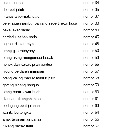
balon pecah
nomor 34
dompet jatuh
nomor 35
manusia bermata satu
nomor 37
perempuan rambut panjang seperti ekor kuda
nomor 38
pakai akar bahar
nomor 40
serdadu latihan baris
nomor 45
ngebut dijalan raya
nomor 48
orang gila menyanyi
nomor 50
orang asing mengemudi becak
nomor 53
nenek dan kakek jalan berdua
nomor 55
hidung berdarah mimisan
nomor 57
orang keling mabuk masuk parit
nomor 58
goreng pisang hangus
nomor 59
orang barat tawar buah
nomor 60
diancam ditengah jalan
nomor 61
pedagang obat jalanan
nomor 63
wanita bertengkar
nomor 64
anak tersiram air panas
nomor 66
tukang becak tidur
nomor 67