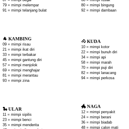
79 = mimpi melempar
80 = mimpi bingung
91 = mimpi telanjang bulat
92 = mimpi dambaan
🐐 KAMBING
🐴 KUDA
09 = mimpi risau
10 = mimpi kotor
21 = mimpi ikat diri
22 = mimpi bunuh diri
33 = mimpi terbakar
34 = mimpi api
45 = mimpi gantung diri
58 = mimpi marah
57 = mimpi menjolok
70 = mimpi puji diri
69 = mimpi menghajar
82 = mimpi lanacang
81 = mimpi merantau
94 = mimpi perkosa
93 = mimpi zina
🐲 NAGA
🐍 ULAR
12 = mimpi penyakit
11 = mimpi sipilis
24 = mimpi berani
23 = mimpi benci
36 = mimpi biadab
35 = mimpi menderita
48 = mimpi calon mati