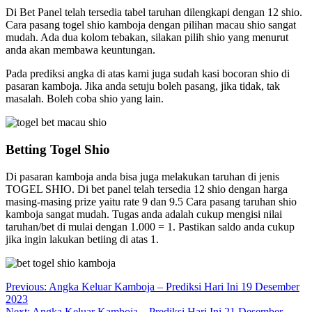
Di Bet Panel telah tersedia tabel taruhan dilengkapi dengan 12 shio.
Cara pasang togel shio kamboja dengan pilihan macau shio sangat
mudah. Ada dua kolom tebakan, silakan pilih shio yang menurut
anda akan membawa keuntungan.
Pada prediksi angka di atas kami juga sudah kasi bocoran shio di
pasaran kamboja. Jika anda setuju boleh pasang, jika tidak, tak
masalah. Boleh coba shio yang lain.
Betting Togel Shio
Di pasaran kamboja anda bisa juga melakukan taruhan di jenis
TOGEL SHIO. Di bet panel telah tersedia 12 shio dengan harga
masing-masing prize yaitu rate 9 dan 9.5 Cara pasang taruhan shio
kamboja sangat mudah. Tugas anda adalah cukup mengisi nilai
taruhan/bet di mulai dengan 1.000 = 1. Pastikan saldo anda cukup
jika ingin lakukan betiing di atas 1.
Navigasi
Previous:
Angka Keluar Kamboja – Prediksi Hari Ini 19 Desember
2023
pos
Next:
Angka Keluar Kamboja – Prediksi Hari Ini 21 Desember