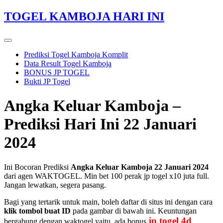
Skip
TOGEL KAMBOJA HARI INI
to
content
Prediksi Togel Kamboja Komplit
Data Result Togel Kamboja
BONUS JP TOGEL
Bukti JP Togel
Angka Keluar Kamboja –
Prediksi Hari Ini 22 Januari
2024
Posted
by
Ini Bocoran Prediksi
Angka Keluar Kamboja 22 Januari 2024
on
Lorenz
dari agen WAKTOGEL. Min bet 100 perak jp togel x10 juta full.
21/01/2024
Jangan lewatkan, segera pasang.
Bagi yang tertarik untuk main, boleh daftar di situs ini dengan cara
klik tombol buat ID
pada gambar di bawah ini. Keuntungan
jp togel 4d
bergabung dengan waktogel yaitu, ada bonus