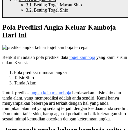
Betting Togel Macau Shio
Betting Togel Shio
Pola Prediksi Angka Keluar Kamboja
Hari Ini
Berikut ini adalah pola prediksi data
togel kamboja
yang kami susun
dalam 3 versi.
Pola prediksi rumusan angka
Tafsir Shio
Tanda Alam
Untuk prediksi
angka keluar kamboja
berdasarkan tafsir shio dan
tanda alam, yang memprediksi adalah anda sendiri. Kami hanya
menyampaikan beberapa arti terkait dengan hal yang anda
mimpikan atau hal yang sedang terjadi dengan keadaan anda sendiri.
Dan untuk tafsir shio, harap agar di perhatikan baik keterangan shio
sesuai mimpi kemudian cocokan dengan keterangan angka.
Jam result angka keluar kamboja yaitu :