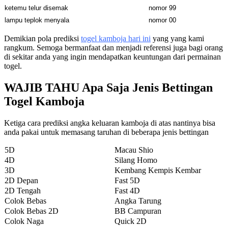
ketemu telur disemak
nomor 99
lampu teplok menyala
nomor 00
Demikian pola prediksi
togel kamboja hari ini
yang yang kami
rangkum. Semoga bermanfaat dan menjadi referensi juga bagi orang
di sekitar anda yang ingin mendapatkan keuntungan dari permainan
togel.
WAJIB TAHU Apa Saja Jenis Bettingan
Togel Kamboja
Ketiga cara prediksi angka keluaran kamboja di atas nantinya bisa
anda pakai untuk memasang taruhan di beberapa jenis bettingan
5D
Macau Shio
4D
Silang Homo
3D
Kembang Kempis Kembar
2D Depan
Fast 5D
2D Tengah
Fast 4D
Colok Bebas
Angka Tarung
Colok Bebas 2D
BB Campuran
Colok Naga
Quick 2D