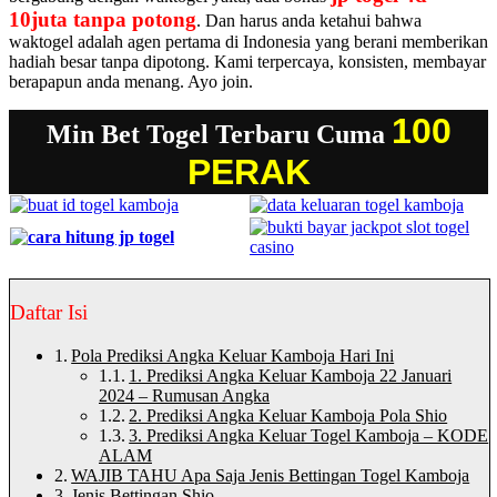
10juta tanpa potong
. Dan harus anda ketahui bahwa
waktogel adalah agen pertama di Indonesia yang berani memberikan
hadiah besar tanpa dipotong. Kami terpercaya, konsisten, membayar
berapapun anda menang. Ayo join.
100
Min Bet Togel Terbaru Cuma
PERAK
Daftar Isi
Pola Prediksi Angka Keluar Kamboja Hari Ini
1. Prediksi Angka Keluar Kamboja 22 Januari
2024 – Rumusan Angka
2. Prediksi Angka Keluar Kamboja Pola Shio
3. Prediksi Angka Keluar Togel Kamboja – KODE
ALAM
WAJIB TAHU Apa Saja Jenis Bettingan Togel Kamboja
Jenis Bettingan Shio