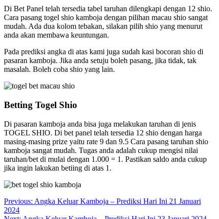
Di Bet Panel telah tersedia tabel taruhan dilengkapi dengan 12 shio.
Cara pasang togel shio kamboja dengan pilihan macau shio sangat
mudah. Ada dua kolom tebakan, silakan pilih shio yang menurut
anda akan membawa keuntungan.
Pada prediksi angka di atas kami juga sudah kasi bocoran shio di
pasaran kamboja. Jika anda setuju boleh pasang, jika tidak, tak
masalah. Boleh coba shio yang lain.
Betting Togel Shio
Di pasaran kamboja anda bisa juga melakukan taruhan di jenis
TOGEL SHIO. Di bet panel telah tersedia 12 shio dengan harga
masing-masing prize yaitu rate 9 dan 9.5 Cara pasang taruhan shio
kamboja sangat mudah. Tugas anda adalah cukup mengisi nilai
taruhan/bet di mulai dengan 1.000 = 1. Pastikan saldo anda cukup
jika ingin lakukan betiing di atas 1.
Navigasi
Previous:
Angka Keluar Kamboja – Prediksi Hari Ini 21 Januari
2024
pos
Next:
Angka Keluar Kamboja – Prediksi Hari Ini 23 Januari 2024