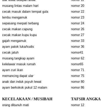
musang lintas malam hari
nomor 20
cecak masuk dalam tempat gula
nomor 22
lembu mengamuk
nomor 23
sepasang merpati terbang
nomor 24
cecak makan capung
nomor 26
cecak makan kupu kupu
nomor 27
gajah mengamuk
nomor 33
ayam patok luka/kudis
nomor 36
cecak jatuh
nomor41
musang tangkap ayam
nomor 62
kelelawar masuk rumah
nomor65
ayam curi ikan
nomor 71
memancing dapat ular
nomor 75
anak dan induk puyuh lewat
nomor 80
ayam berkokok pukul 12 malam
nomor 86
KECELAKAAN / MUSIBAH
TAFSIR ANGKA
orang dibunuh mati
nomor 12