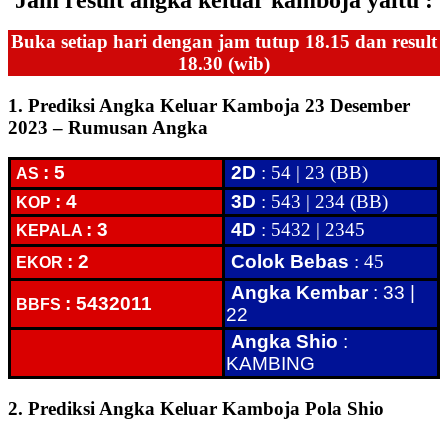
Buka setiap hari dengan jam tutup 18.15 dan result
18.30 (wib)
1. Prediksi Angka Keluar Kamboja 23 Desember
2023 – Rumusan Angka
: 5
2D
: 54 | 23 (BB)
AS
: 4
3D
: 543 | 234 (BB)
KOP
: 3
4D
: 5432 | 2345
KEPALA
: 2
Colok Bebas
: 45
EKOR
Angka Kembar
: 33 |
: 5432011
BBFS
22
Angka Shio
:
KAMBING
2. Prediksi Angka Keluar Kamboja Pola Shio