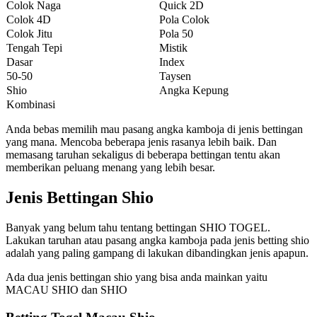
Colok Naga
Quick 2D
Colok 4D
Pola Colok
Colok Jitu
Pola 50
Tengah Tepi
Mistik
Dasar
Index
50-50
Taysen
Shio
Angka Kepung
Kombinasi
Anda bebas memilih mau pasang angka kamboja di jenis bettingan
yang mana. Mencoba beberapa jenis rasanya lebih baik. Dan
memasang taruhan sekaligus di beberapa bettingan tentu akan
memberikan peluang menang yang lebih besar.
Jenis Bettingan Shio
Banyak yang belum tahu tentang bettingan SHIO TOGEL.
Lakukan taruhan atau pasang angka kamboja pada jenis betting shio
adalah yang paling gampang di lakukan dibandingkan jenis apapun.
Ada dua jenis bettingan shio yang bisa anda mainkan yaitu
MACAU SHIO dan SHIO