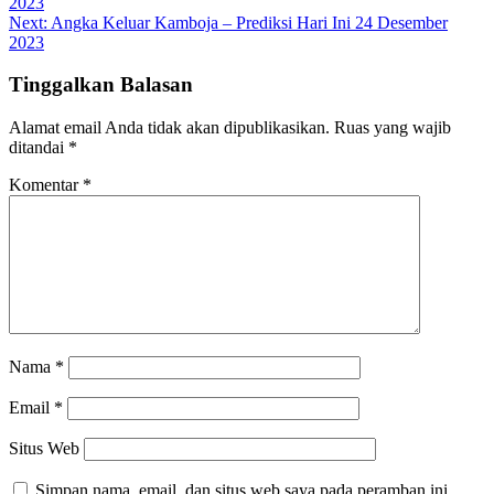
2023
pos
Next:
Angka Keluar Kamboja – Prediksi Hari Ini 24 Desember
2023
Tinggalkan Balasan
Alamat email Anda tidak akan dipublikasikan.
Ruas yang wajib
ditandai
*
Komentar
*
Nama
*
Email
*
Situs Web
Simpan nama, email, dan situs web saya pada peramban ini