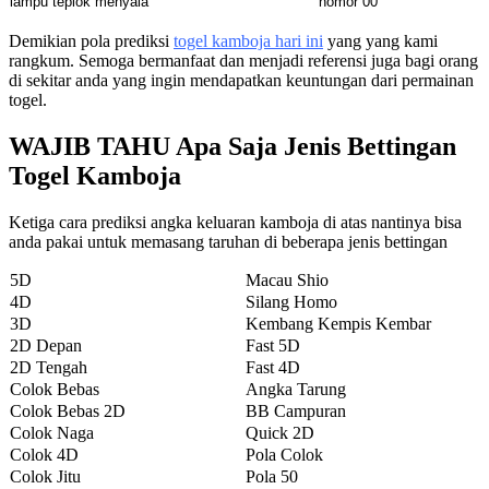
lampu teplok menyala
nomor 00
Demikian pola prediksi
togel kamboja hari ini
yang yang kami
rangkum. Semoga bermanfaat dan menjadi referensi juga bagi orang
di sekitar anda yang ingin mendapatkan keuntungan dari permainan
togel.
WAJIB TAHU Apa Saja Jenis Bettingan
Togel Kamboja
Ketiga cara prediksi angka keluaran kamboja di atas nantinya bisa
anda pakai untuk memasang taruhan di beberapa jenis bettingan
5D
Macau Shio
4D
Silang Homo
3D
Kembang Kempis Kembar
2D Depan
Fast 5D
2D Tengah
Fast 4D
Colok Bebas
Angka Tarung
Colok Bebas 2D
BB Campuran
Colok Naga
Quick 2D
Colok 4D
Pola Colok
Colok Jitu
Pola 50