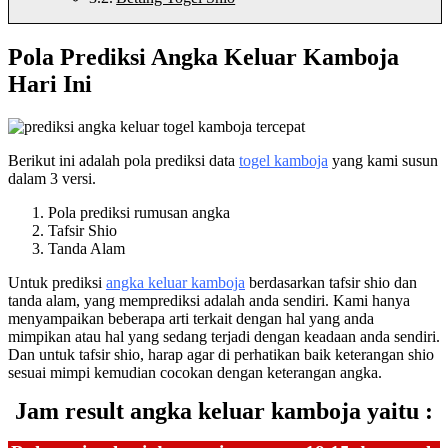
Pola Prediksi Angka Keluar Kamboja
Hari Ini
Berikut ini adalah pola prediksi data
togel kamboja
yang kami susun
dalam 3 versi.
Pola prediksi rumusan angka
Tafsir Shio
Tanda Alam
Untuk prediksi
angka keluar kamboja
berdasarkan tafsir shio dan
tanda alam, yang memprediksi adalah anda sendiri. Kami hanya
menyampaikan beberapa arti terkait dengan hal yang anda
mimpikan atau hal yang sedang terjadi dengan keadaan anda sendiri.
Dan untuk tafsir shio, harap agar di perhatikan baik keterangan shio
sesuai mimpi kemudian cocokan dengan keterangan angka.
Jam result angka keluar kamboja yaitu :