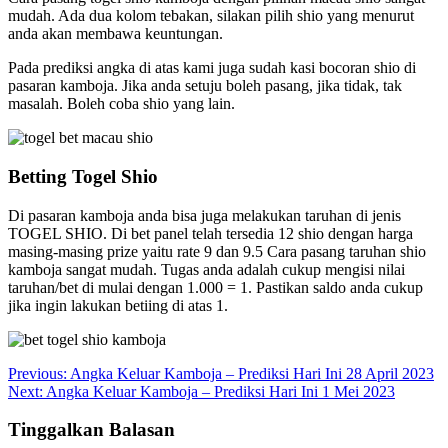
mudah. Ada dua kolom tebakan, silakan pilih shio yang menurut
anda akan membawa keuntungan.
Pada prediksi angka di atas kami juga sudah kasi bocoran shio di
pasaran kamboja. Jika anda setuju boleh pasang, jika tidak, tak
masalah. Boleh coba shio yang lain.
Betting Togel Shio
Di pasaran kamboja anda bisa juga melakukan taruhan di jenis
TOGEL SHIO. Di bet panel telah tersedia 12 shio dengan harga
masing-masing prize yaitu rate 9 dan 9.5 Cara pasang taruhan shio
kamboja sangat mudah. Tugas anda adalah cukup mengisi nilai
taruhan/bet di mulai dengan 1.000 = 1. Pastikan saldo anda cukup
jika ingin lakukan betiing di atas 1.
Navigasi
Previous:
Angka Keluar Kamboja – Prediksi Hari Ini 28 April 2023
Next:
Angka Keluar Kamboja – Prediksi Hari Ini 1 Mei 2023
pos
Tinggalkan Balasan