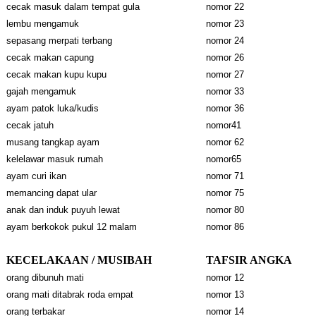
cecak masuk dalam tempat gula
nomor 22
lembu mengamuk
nomor 23
sepasang merpati terbang
nomor 24
cecak makan capung
nomor 26
cecak makan kupu kupu
nomor 27
gajah mengamuk
nomor 33
ayam patok luka/kudis
nomor 36
cecak jatuh
nomor41
musang tangkap ayam
nomor 62
kelelawar masuk rumah
nomor65
ayam curi ikan
nomor 71
memancing dapat ular
nomor 75
anak dan induk puyuh lewat
nomor 80
ayam berkokok pukul 12 malam
nomor 86
KECELAKAAN / MUSIBAH
TAFSIR ANGKA
orang dibunuh mati
nomor 12
orang mati ditabrak roda empat
nomor 13
orang terbakar
nomor 14