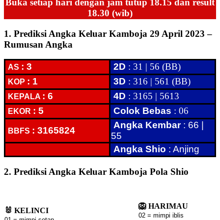
Buka setiap hari dengan jam tutup 18.15 dan result
18.30 (wib)
1. Prediksi Angka Keluar Kamboja 29 April 2023 –
Rumusan Angka
: 3
2D
: 31 | 56 (BB)
AS
: 1
3D
: 316 | 561 (BB)
KOP
: 6
4D
: 3165 | 5613
KEPALA
: 5
Colok Bebas
: 06
EKOR
Angka Kembar
: 66
|
: 3165824
BBFS
55
Angka Shio
: Anjing
2. Prediksi Angka Keluar Kamboja Pola Shio
🦁 HARIMAU
🐰 KELINCI
02 = mimpi iblis
01 = mimpi setan