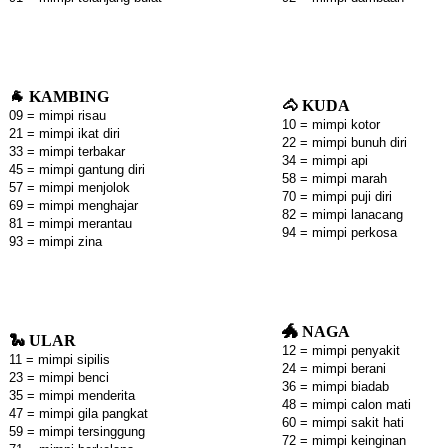
🐐 KAMBING
🐴 KUDA
09 = mimpi risau
10 = mimpi kotor
21 = mimpi ikat diri
22 = mimpi bunuh diri
33 = mimpi terbakar
34 = mimpi api
45 = mimpi gantung diri
58 = mimpi marah
57 = mimpi menjolok
70 = mimpi puji diri
69 = mimpi menghajar
82 = mimpi lanacang
81 = mimpi merantau
94 = mimpi perkosa
93 = mimpi zina
🐲 NAGA
🐍 ULAR
12 = mimpi penyakit
11 = mimpi sipilis
24 = mimpi berani
23 = mimpi benci
36 = mimpi biadab
35 = mimpi menderita
48 = mimpi calon mati
47 = mimpi gila pangkat
60 = mimpi sakit hati
59 = mimpi tersinggung
72 = mimpi keinginan