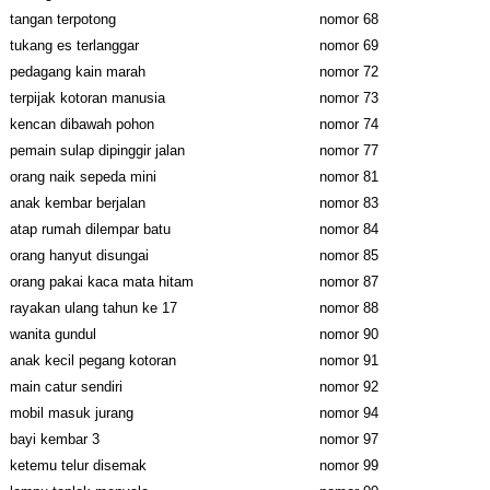
tangan terpotong
nomor 68
tukang es terlanggar
nomor 69
pedagang kain marah
nomor 72
terpijak kotoran manusia
nomor 73
kencan dibawah pohon
nomor 74
pemain sulap dipinggir jalan
nomor 77
orang naik sepeda mini
nomor 81
anak kembar berjalan
nomor 83
atap rumah dilempar batu
nomor 84
orang hanyut disungai
nomor 85
orang pakai kaca mata hitam
nomor 87
rayakan ulang tahun ke 17
nomor 88
wanita gundul
nomor 90
anak kecil pegang kotoran
nomor 91
main catur sendiri
nomor 92
mobil masuk jurang
nomor 94
bayi kembar 3
nomor 97
ketemu telur disemak
nomor 99