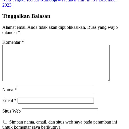
2023
Tinggalkan Balasan
Alamat email Anda tidak akan dipublikasikan.
Ruas yang wajib
ditandai
*
Komentar
*
Nama
*
Email
*
Situs Web
Simpan nama, email, dan situs web saya pada peramban ini
untuk komentar saya berikutnya.