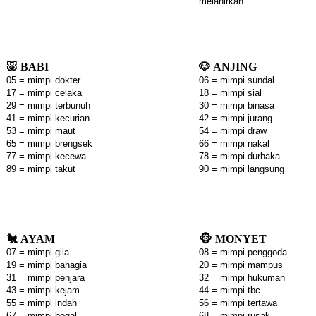
melahirkan
🐷 BABI
🐶 ANJING
05 = mimpi dokter
06 = mimpi sundal
17 = mimpi celaka
18 = mimpi sial
29 = mimpi terbunuh
30 = mimpi binasa
41 = mimpi kecurian
42 = mimpi jurang
53 = mimpi maut
54 = mimpi draw
65 = mimpi brengsek
66 = mimpi nakal
77 = mimpi kecewa
78 = mimpi durhaka
89 = mimpi takut
90 = mimpi langsung
🐔 AYAM
🐵 MONYET
07 = mimpi gila
08 = mimpi penggoda
19 = mimpi bahagia
20 = mimpi mampus
31 = mimpi penjara
32 = mimpi hukuman
43 = mimpi kejam
44 = mimpi tbc
55 = mimpi indah
56 = mimpi tertawa
67 = mimpi begal
68 = mimpi rusak