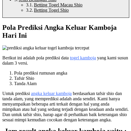
Betting Togel Macau Shio
Betting Togel Shio
Pola Prediksi Angka Keluar Kamboja
Hari Ini
Berikut ini adalah pola prediksi data
togel kamboja
yang kami susun
dalam 3 versi.
Pola prediksi rumusan angka
Tafsir Shio
Tanda Alam
Untuk prediksi
angka keluar kamboja
berdasarkan tafsir shio dan
tanda alam, yang memprediksi adalah anda sendiri. Kami hanya
menyampaikan beberapa arti terkait dengan hal yang anda
mimpikan atau hal yang sedang terjadi dengan keadaan anda sendiri.
Dan untuk tafsir shio, harap agar di perhatikan baik keterangan shio
sesuai mimpi kemudian cocokan dengan keterangan angka.
Jam result angka keluar kamboja yaitu :