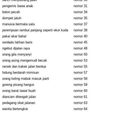
pengemis bawa anak
nomor 31
balon pecah
nomor 34
dompet jatuh
nomor 35
manusia bermata satu
nomor 37
perempuan rambut panjang seperti ekor kuda
nomor 38
pakai akar bahar
nomor 40
serdadu latihan baris
nomor 45
ngebut dijalan raya
nomor 48
orang gila menyanyi
nomor 50
orang asing mengemudi becak
nomor 53
nenek dan kakek jalan berdua
nomor 55
hidung berdarah mimisan
nomor 57
orang keling mabuk masuk parit
nomor 58
goreng pisang hangus
nomor 59
orang barat tawar buah
nomor 60
diancam ditengah jalan
nomor 61
pedagang obat jalanan
nomor 63
wanita bertengkar
nomor 64