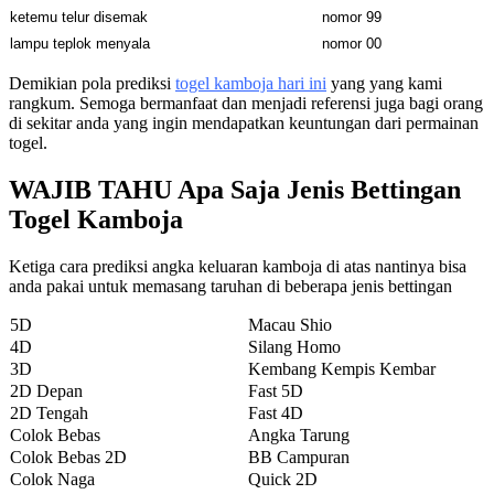
ketemu telur disemak
nomor 99
lampu teplok menyala
nomor 00
Demikian pola prediksi
togel kamboja hari ini
yang yang kami
rangkum. Semoga bermanfaat dan menjadi referensi juga bagi orang
di sekitar anda yang ingin mendapatkan keuntungan dari permainan
togel.
WAJIB TAHU Apa Saja Jenis Bettingan
Togel Kamboja
Ketiga cara prediksi angka keluaran kamboja di atas nantinya bisa
anda pakai untuk memasang taruhan di beberapa jenis bettingan
5D
Macau Shio
4D
Silang Homo
3D
Kembang Kempis Kembar
2D Depan
Fast 5D
2D Tengah
Fast 4D
Colok Bebas
Angka Tarung
Colok Bebas 2D
BB Campuran
Colok Naga
Quick 2D