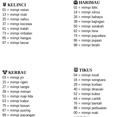
🦁 HARIMAU
🐰 KELINCI
02 = mimpi iblis
01 = mimpi setan
14 = mimpi siksa
13 = mimpi mati
26 = mimpi bahaya
25 = mimpi nafsu
38 = mimpi bajingan
37 = mimpi kecewa
50 = mimpi serakah
61 = mimpi kalah
62 = mimpi hina
73 = mimpi imbalan
74 = mimpi payudara
85 = mimpi hangus
86 = mimpi pujaan
97 = mimpi besar
98 = mimpi birahi
🐭 TIKUS
🐮 KERBAU
04 = mimpi insaf
03 = mimpi jin
16 = mimpi sengsara
15 = mimpi ngeri
28 = mimpi korban
27 = mimpi tangis
40 = mimpi dirasuki
39 = mimpi menari
52 = mimpi kubur
51 = mimpi isap lida
64 = mimpi cantik
63 = mimpi kabur
76 = mimpi bantah
75 = mimpi bosan
88 = mimpi perbuatan
87 = mimpi pusing
00 = mimpi mati
99 = mimpi pasangan