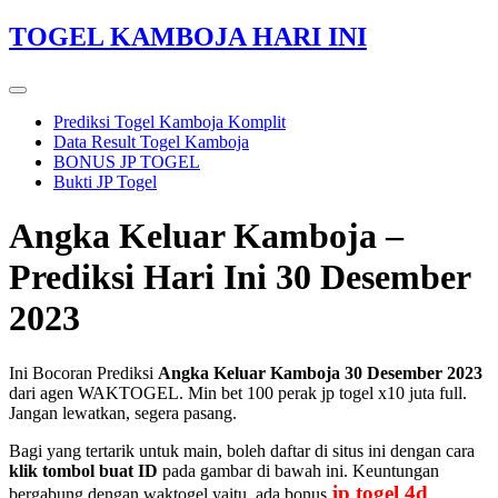
Skip
TOGEL KAMBOJA HARI INI
to
content
Prediksi Togel Kamboja Komplit
Data Result Togel Kamboja
BONUS JP TOGEL
Bukti JP Togel
Angka Keluar Kamboja –
Prediksi Hari Ini 30 Desember
2023
Posted
by
Ini Bocoran Prediksi
Angka Keluar Kamboja 30 Desember 2023
on
Lorenz
dari agen WAKTOGEL. Min bet 100 perak jp togel x10 juta full.
30/12/2023
Jangan lewatkan, segera pasang.
Bagi yang tertarik untuk main, boleh daftar di situs ini dengan cara
klik tombol buat ID
pada gambar di bawah ini. Keuntungan
jp togel 4d
bergabung dengan waktogel yaitu, ada bonus