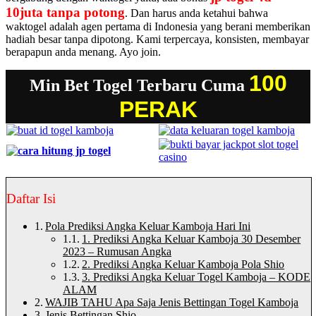
10juta tanpa potong
. Dan harus anda ketahui bahwa
waktogel adalah agen pertama di Indonesia yang berani memberikan
hadiah besar tanpa dipotong. Kami terpercaya, konsisten, membayar
berapapun anda menang. Ayo join.
100
Min Bet Togel Terbaru Cuma
PERAK
Daftar Isi
Pola Prediksi Angka Keluar Kamboja Hari Ini
1. Prediksi Angka Keluar Kamboja 30 Desember
2023 – Rumusan Angka
2. Prediksi Angka Keluar Kamboja Pola Shio
3. Prediksi Angka Keluar Togel Kamboja – KODE
ALAM
WAJIB TAHU Apa Saja Jenis Bettingan Togel Kamboja
Jenis Bettingan Shio