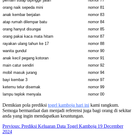
pemain sulap dipinggir jalan
nomor 77
orang naik sepeda mini
nomor 81
anak kembar berjalan
nomor 83
atap rumah dilempar batu
nomor 84
orang hanyut disungai
nomor 85
orang pakai kaca mata hitam
nomor 87
rayakan ulang tahun ke 17
nomor 88
wanita gundul
nomor 90
anak kecil pegang kotoran
nomor 91
main catur sendiri
nomor 92
mobil masuk jurang
nomor 94
bayi kembar 3
nomor 97
ketemu telur disemak
nomor 99
lampu teplok menyala
nomor 00
Demikian pola prediksi
togel kamboja hari ini
kami rangkum.
Semoga bermanfaat dan menjadi referensi juga bagi orang di sekitar
anda yang ingin mendapatkan keuntungan.
Navigasi
Previous:
Prediksi Keluaran Data Togel Kamboja 19 December
2024