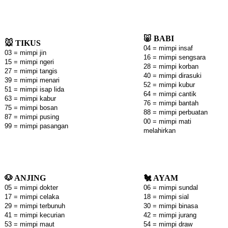
🐷 BABI
🐭 TIKUS
04 = mimpi insaf
03 = mimpi jin
16 = mimpi sengsara
15 = mimpi ngeri
28 = mimpi korban
27 = mimpi tangis
40 = mimpi dirasuki
39 = mimpi menari
52 = mimpi kubur
51 = mimpi isap lida
64 = mimpi cantik
63 = mimpi kabur
76 = mimpi bantah
75 = mimpi bosan
88 = mimpi perbuatan
87 = mimpi pusing
00 = mimpi mati
99 = mimpi pasangan
melahirkan
🐶 ANJING
🐔 AYAM
05 = mimpi dokter
06 = mimpi sundal
17 = mimpi celaka
18 = mimpi sial
29 = mimpi terbunuh
30 = mimpi binasa
41 = mimpi kecurian
42 = mimpi jurang
53 = mimpi maut
54 = mimpi draw