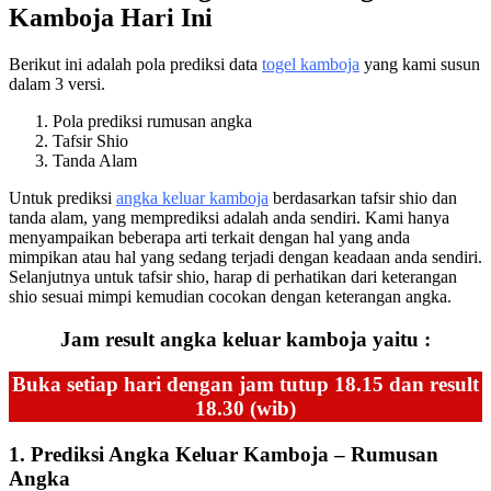
Kamboja Hari Ini
Berikut ini adalah pola prediksi data
togel kamboja
yang kami susun
dalam 3 versi.
Pola prediksi rumusan angka
Tafsir Shio
Tanda Alam
Untuk prediksi
angka keluar kamboja
berdasarkan tafsir shio dan
tanda alam, yang memprediksi adalah anda sendiri. Kami hanya
menyampaikan beberapa arti terkait dengan hal yang anda
mimpikan atau hal yang sedang terjadi dengan keadaan anda sendiri.
Selanjutnya untuk tafsir shio, harap di perhatikan dari keterangan
shio sesuai mimpi kemudian cocokan dengan keterangan angka.
Jam result angka keluar kamboja yaitu :
Buka setiap hari dengan jam tutup 18.15 dan result
18.30 (wib)
1. Prediksi Angka Keluar Kamboja – Rumusan
Angka