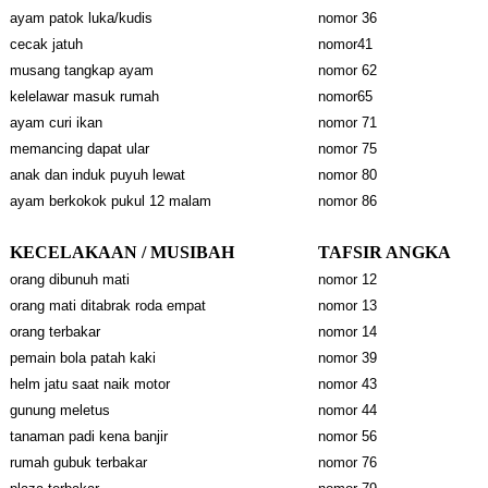
ayam patok luka/kudis
nomor 36
cecak jatuh
nomor41
musang tangkap ayam
nomor 62
kelelawar masuk rumah
nomor65
ayam curi ikan
nomor 71
memancing dapat ular
nomor 75
anak dan induk puyuh lewat
nomor 80
ayam berkokok pukul 12 malam
nomor 86
KECELAKAAN / MUSIBAH
TAFSIR ANGKA
orang dibunuh mati
nomor 12
orang mati ditabrak roda empat
nomor 13
orang terbakar
nomor 14
pemain bola patah kaki
nomor 39
helm jatu saat naik motor
nomor 43
gunung meletus
nomor 44
tanaman padi kena banjir
nomor 56
rumah gubuk terbakar
nomor 76