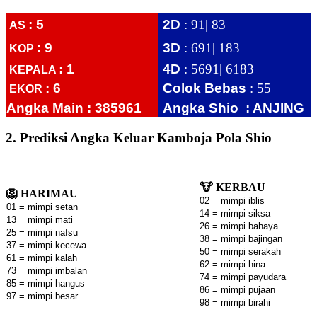
: 5
2D
: 91| 83
AS
: 9
3D
: 691| 183
KOP
: 1
4D
: 5691| 6183
KEPALA
: 6
Colok Bebas
: 55
EKOR
Angka Main :
385961
Angka Shio : ANJING
2. Prediksi Angka Keluar Kamboja Pola Shio
🐮 KERBAU
🦁 HARIMAU
02 = mimpi iblis
01 = mimpi setan
14 = mimpi siksa
13 = mimpi mati
26 = mimpi bahaya
25 = mimpi nafsu
38 = mimpi bajingan
37 = mimpi kecewa
50 = mimpi serakah
61 = mimpi kalah
62 = mimpi hina
73 = mimpi imbalan
74 = mimpi payudara
85 = mimpi hangus
86 = mimpi pujaan
97 = mimpi besar
98 = mimpi birahi