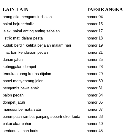
LAIN-LAIN
TAFSIR ANGKA
orang gila mengamuk dijalan
nomor 04
pakai baju terbalik
nomor 15
lelaki pakai anting anting sebelah
nomor 17
listrik mati dalam pesta
nomor 18
kuduk berdiri ketika berjalan malam hari
nomor 19
lihat ban kendaraan pecah
nomor 21
durian jatuh
nomor 25
ketinggalan dompet
nomor 28
temukan uang kertas dijalan
nomor 29
banci menyebrang jalan
nomor 30
pengemis bawa anak
nomor 31
balon pecah
nomor 34
dompet jatuh
nomor 35
manusia bermata satu
nomor 37
perempuan rambut panjang seperti ekor kuda
nomor 38
pakai akar bahar
nomor 40
serdadu latihan baris
nomor 45