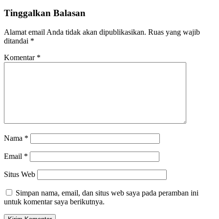
pos
Tinggalkan Balasan
Alamat email Anda tidak akan dipublikasikan.
Ruas yang wajib
ditandai
*
Komentar
*
Nama
*
Email
*
Situs Web
Simpan nama, email, dan situs web saya pada peramban ini
untuk komentar saya berikutnya.