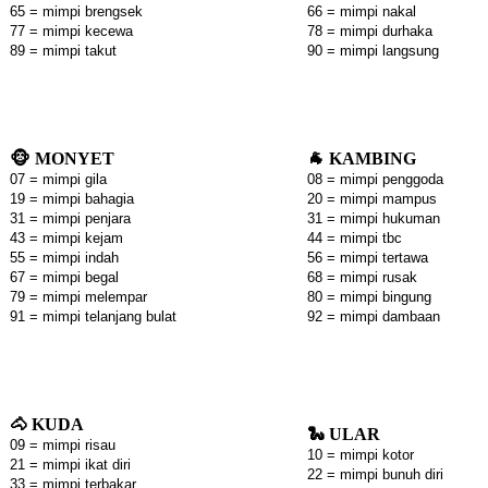
65 = mimpi brengsek
66 = mimpi nakal
77 = mimpi kecewa
78 = mimpi durhaka
89 = mimpi takut
90 = mimpi langsung
🐵 MONYET
🐐 KAMBING
07 = mimpi gila
08 = mimpi penggoda
19 = mimpi bahagia
20 = mimpi mampus
31 = mimpi penjara
31 = mimpi hukuman
43 = mimpi kejam
44 = mimpi tbc
55 = mimpi indah
56 = mimpi tertawa
67 = mimpi begal
68 = mimpi rusak
79 = mimpi melempar
80 = mimpi bingung
91 = mimpi telanjang bulat
92 = mimpi dambaan
🐴 KUDA
🐍 ULAR
09 = mimpi risau
10 = mimpi kotor
21 = mimpi ikat diri
22 = mimpi bunuh diri
33 = mimpi terbakar