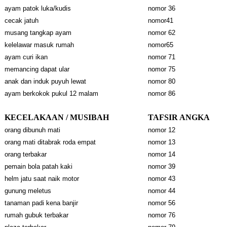
ayam patok luka/kudis
nomor 36
cecak jatuh
nomor41
musang tangkap ayam
nomor 62
kelelawar masuk rumah
nomor65
ayam curi ikan
nomor 71
memancing dapat ular
nomor 75
anak dan induk puyuh lewat
nomor 80
ayam berkokok pukul 12 malam
nomor 86
KECELAKAAN / MUSIBAH
TAFSIR ANGKA
orang dibunuh mati
nomor 12
orang mati ditabrak roda empat
nomor 13
orang terbakar
nomor 14
pemain bola patah kaki
nomor 39
helm jatu saat naik motor
nomor 43
gunung meletus
nomor 44
tanaman padi kena banjir
nomor 56
rumah gubuk terbakar
nomor 76