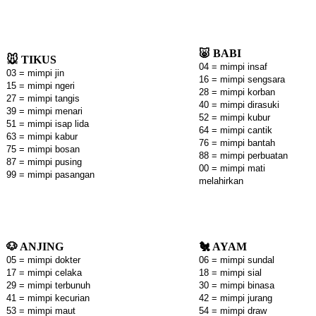
🐷 BABI
🐭 TIKUS
04 = mimpi insaf
03 = mimpi jin
16 = mimpi sengsara
15 = mimpi ngeri
28 = mimpi korban
27 = mimpi tangis
40 = mimpi dirasuki
39 = mimpi menari
52 = mimpi kubur
51 = mimpi isap lida
64 = mimpi cantik
63 = mimpi kabur
76 = mimpi bantah
75 = mimpi bosan
88 = mimpi perbuatan
87 = mimpi pusing
00 = mimpi mati
99 = mimpi pasangan
melahirkan
🐶 ANJING
🐔 AYAM
05 = mimpi dokter
06 = mimpi sundal
17 = mimpi celaka
18 = mimpi sial
29 = mimpi terbunuh
30 = mimpi binasa
41 = mimpi kecurian
42 = mimpi jurang
53 = mimpi maut
54 = mimpi draw