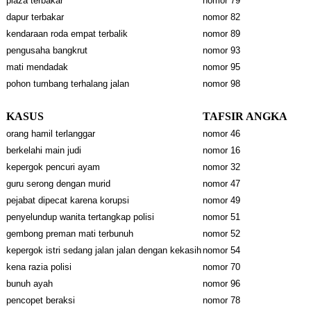
plaza terbakar
nomor 79
dapur terbakar
nomor 82
kendaraan roda empat terbalik
nomor 89
pengusaha bangkrut
nomor 93
mati mendadak
nomor 95
pohon tumbang terhalang jalan
nomor 98
KASUS
TAFSIR ANGKA
orang hamil terlanggar
nomor 46
berkelahi main judi
nomor 16
kepergok pencuri ayam
nomor 32
guru serong dengan murid
nomor 47
pejabat dipecat karena korupsi
nomor 49
penyelundup wanita tertangkap polisi
nomor 51
gembong preman mati terbunuh
nomor 52
kepergok istri sedang jalan jalan dengan kekasih
nomor 54
kena razia polisi
nomor 70
bunuh ayah
nomor 96
pencopet beraksi
nomor 78