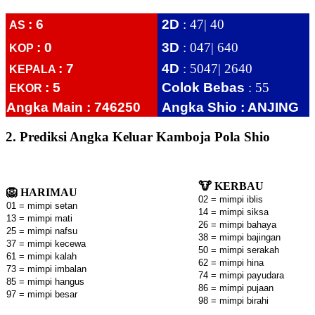
: 6
2D
: 47| 40
AS
: 0
3D
: 047| 640
KOP
: 7
4D
: 5047| 2640
KEPALA
: 5
Colok Bebas
: 55
EKOR
Angka Main : 746250
Angka Shio : ANJING
2. Prediksi Angka Keluar Kamboja Pola Shio
🐮 KERBAU
🦁 HARIMAU
02 = mimpi iblis
01 = mimpi setan
14 = mimpi siksa
13 = mimpi mati
26 = mimpi bahaya
25 = mimpi nafsu
38 = mimpi bajingan
37 = mimpi kecewa
50 = mimpi serakah
61 = mimpi kalah
62 = mimpi hina
73 = mimpi imbalan
74 = mimpi payudara
85 = mimpi hangus
86 = mimpi pujaan
97 = mimpi besar
98 = mimpi birahi