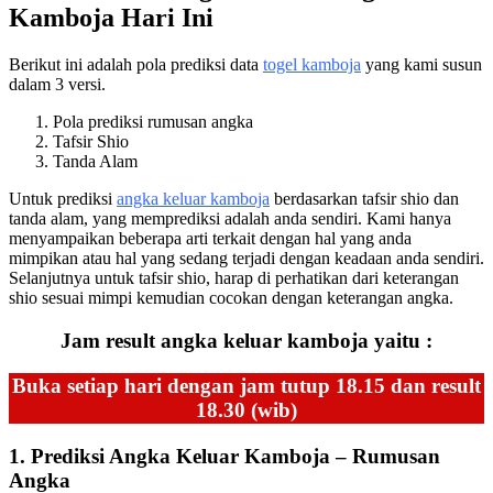
Kamboja Hari Ini
Berikut ini adalah pola prediksi data
togel kamboja
yang kami susun
dalam 3 versi.
Pola prediksi rumusan angka
Tafsir Shio
Tanda Alam
Untuk prediksi
angka keluar kamboja
berdasarkan tafsir shio dan
tanda alam, yang memprediksi adalah anda sendiri. Kami hanya
menyampaikan beberapa arti terkait dengan hal yang anda
mimpikan atau hal yang sedang terjadi dengan keadaan anda sendiri.
Selanjutnya untuk tafsir shio, harap di perhatikan dari keterangan
shio sesuai mimpi kemudian cocokan dengan keterangan angka.
Jam result angka keluar kamboja yaitu :
Buka setiap hari dengan jam tutup 18.15 dan result
18.30 (wib)
1. Prediksi Angka Keluar Kamboja – Rumusan
Angka