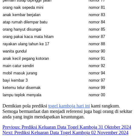
pemain sulap dipinggir jalan
nomor 77
orang naik sepeda mini
nomor 81
anak kembar berjalan
nomor 83
atap rumah dilempar batu
nomor 84
orang hanyut disungai
nomor 85
orang pakai kaca mata hitam
nomor 87
rayakan ulang tahun ke 17
nomor 88
wanita gundul
nomor 90
anak kecil pegang kotoran
nomor 91
main catur sendiri
nomor 92
mobil masuk jurang
nomor 94
bayi kembar 3
nomor 97
ketemu telur disemak
nomor 99
lampu teplok menyala
nomor 00
Demikian pola prediksi
togel kamboja hari ini
kami rangkum.
Semoga bermanfaat dan menjadi referensi juga bagi orang di sekitar
anda yang ingin mendapatkan keuntungan.
Navigasi
Previous:
Prediksi Keluaran Data Togel Kamboja 31 Oktober 2024
Next:
Prediksi Keluaran Data Togel Kamboja 02 November 2024