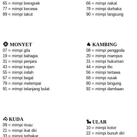
65 = mimpi brengsek
66 = mimpi nakal
77 = mimpi kecewa
78 = mimpi durhaka
89 = mimpi takut
90 = mimpi langsung
🐵 MONYET
🐐 KAMBING
07 = mimpi gila
08 = mimpi penggoda
19 = mimpi bahagia
20 = mimpi mampus
31 = mimpi penjara
31 = mimpi hukuman
43 = mimpi kejam
44 = mimpi tbc
55 = mimpi indah
56 = mimpi tertawa
67 = mimpi begal
68 = mimpi rusak
79 = mimpi melempar
80 = mimpi bingung
91 = mimpi telanjang bulat
92 = mimpi dambaan
🐴 KUDA
🐍 ULAR
09 = mimpi risau
10 = mimpi kotor
21 = mimpi ikat diri
22 = mimpi bunuh diri
33 = mimpi terbakar