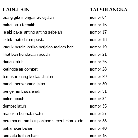
LAIN-LAIN
TAFSIR ANGKA
orang gila mengamuk dijalan
nomor 04
pakai baju terbalik
nomor 15
lelaki pakai anting anting sebelah
nomor 17
listrik mati dalam pesta
nomor 18
kuduk berdiri ketika berjalan malam hari
nomor 19
lihat ban kendaraan pecah
nomor 21
durian jatuh
nomor 25
ketinggalan dompet
nomor 28
temukan uang kertas dijalan
nomor 29
banci menyebrang jalan
nomor 30
pengemis bawa anak
nomor 31
balon pecah
nomor 34
dompet jatuh
nomor 35
manusia bermata satu
nomor 37
perempuan rambut panjang seperti ekor kuda
nomor 38
pakai akar bahar
nomor 40
serdadu latihan baris
nomor 45