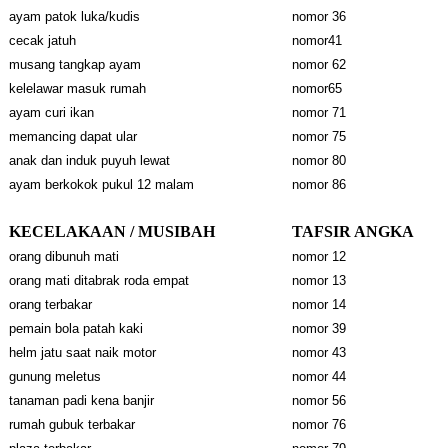
ayam patok luka/kudis
nomor 36
cecak jatuh
nomor41
musang tangkap ayam
nomor 62
kelelawar masuk rumah
nomor65
ayam curi ikan
nomor 71
memancing dapat ular
nomor 75
anak dan induk puyuh lewat
nomor 80
ayam berkokok pukul 12 malam
nomor 86
KECELAKAAN / MUSIBAH
TAFSIR ANGKA
orang dibunuh mati
nomor 12
orang mati ditabrak roda empat
nomor 13
orang terbakar
nomor 14
pemain bola patah kaki
nomor 39
helm jatu saat naik motor
nomor 43
gunung meletus
nomor 44
tanaman padi kena banjir
nomor 56
rumah gubuk terbakar
nomor 76