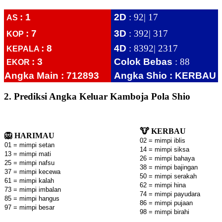
: 1
2D
: 92| 17
AS
: 7
3D
: 392| 317
KOP
: 8
4D
: 8392| 2317
KEPALA
: 3
Colok Bebas
: 88
EKOR
Angka Main : 712893
Angka Shio : KERBAU
2. Prediksi Angka Keluar Kamboja Pola Shio
🐮 KERBAU
🦁 HARIMAU
02 = mimpi iblis
01 = mimpi setan
14 = mimpi siksa
13 = mimpi mati
26 = mimpi bahaya
25 = mimpi nafsu
38 = mimpi bajingan
37 = mimpi kecewa
50 = mimpi serakah
61 = mimpi kalah
62 = mimpi hina
73 = mimpi imbalan
74 = mimpi payudara
85 = mimpi hangus
86 = mimpi pujaan
97 = mimpi besar
98 = mimpi birahi