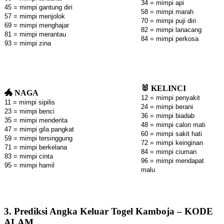
34 = mimpi api
45 = mimpi gantung diri
58 = mimpi marah
57 = mimpi menjolok
70 = mimpi puji diri
69 = mimpi menghajar
82 = mimpi lanacang
81 = mimpi merantau
84 = mimpi perkosa
93 = mimpi zina
🐰 KELINCI
🐲 NAGA
12 = mimpi penyakit
11 = mimpi sipilis
24 = mimpi berani
23 = mimpi benci
36 = mimpi biadab
35 = mimpi menderita
48 = mimpi calon mati
47 = mimpi gila pangkat
60 = mimpi sakit hati
59 = mimpi tersinggung
72 = mimpi keinginan
71 = mimpi berkelana
84 = mimpi ciuman
83 = mimpi cinta
96 = mimpi mendapat
95 = mimpi hamil
malu
3. Prediksi Angka Keluar Togel Kamboja – KODE
ALAM