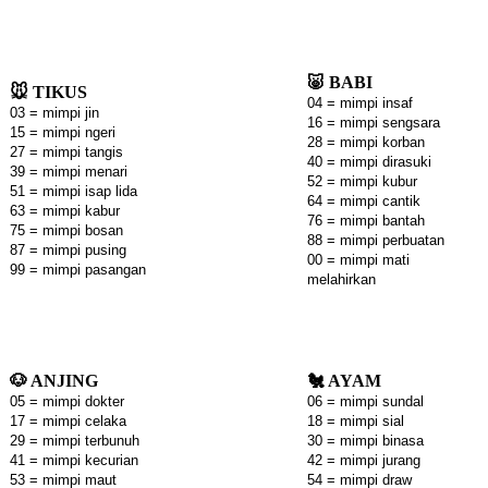
🐷 BABI
🐭 TIKUS
04 = mimpi insaf
03 = mimpi jin
16 = mimpi sengsara
15 = mimpi ngeri
28 = mimpi korban
27 = mimpi tangis
40 = mimpi dirasuki
39 = mimpi menari
52 = mimpi kubur
51 = mimpi isap lida
64 = mimpi cantik
63 = mimpi kabur
76 = mimpi bantah
75 = mimpi bosan
88 = mimpi perbuatan
87 = mimpi pusing
00 = mimpi mati
99 = mimpi pasangan
melahirkan
🐶 ANJING
🐔 AYAM
05 = mimpi dokter
06 = mimpi sundal
17 = mimpi celaka
18 = mimpi sial
29 = mimpi terbunuh
30 = mimpi binasa
41 = mimpi kecurian
42 = mimpi jurang
53 = mimpi maut
54 = mimpi draw