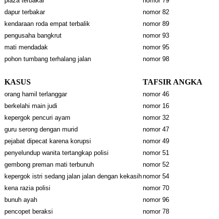
plaza terbakar
nomor 79
dapur terbakar
nomor 82
kendaraan roda empat terbalik
nomor 89
pengusaha bangkrut
nomor 93
mati mendadak
nomor 95
pohon tumbang terhalang jalan
nomor 98
KASUS
TAFSIR ANGKA
orang hamil terlanggar
nomor 46
berkelahi main judi
nomor 16
kepergok pencuri ayam
nomor 32
guru serong dengan murid
nomor 47
pejabat dipecat karena korupsi
nomor 49
penyelundup wanita tertangkap polisi
nomor 51
gembong preman mati terbunuh
nomor 52
kepergok istri sedang jalan jalan dengan kekasih
nomor 54
kena razia polisi
nomor 70
bunuh ayah
nomor 96
pencopet beraksi
nomor 78