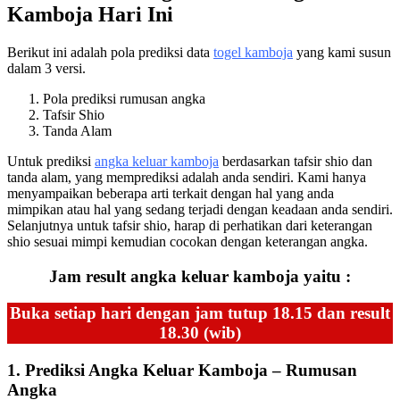
Kamboja Hari Ini
Berikut ini adalah pola prediksi data
togel kamboja
yang kami susun
dalam 3 versi.
Pola prediksi rumusan angka
Tafsir Shio
Tanda Alam
Untuk prediksi
angka keluar kamboja
berdasarkan tafsir shio dan
tanda alam, yang memprediksi adalah anda sendiri. Kami hanya
menyampaikan beberapa arti terkait dengan hal yang anda
mimpikan atau hal yang sedang terjadi dengan keadaan anda sendiri.
Selanjutnya untuk tafsir shio, harap di perhatikan dari keterangan
shio sesuai mimpi kemudian cocokan dengan keterangan angka.
Jam result angka keluar kamboja yaitu :
Buka setiap hari dengan jam tutup 18.15 dan result
18.30 (wib)
1. Prediksi Angka Keluar Kamboja – Rumusan
Angka