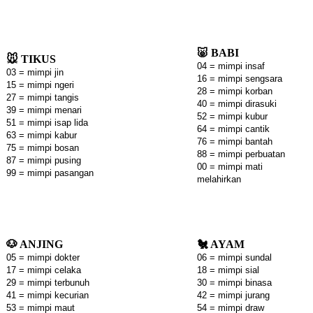
🐷 BABI
🐭 TIKUS
04 = mimpi insaf
03 = mimpi jin
16 = mimpi sengsara
15 = mimpi ngeri
28 = mimpi korban
27 = mimpi tangis
40 = mimpi dirasuki
39 = mimpi menari
52 = mimpi kubur
51 = mimpi isap lida
64 = mimpi cantik
63 = mimpi kabur
76 = mimpi bantah
75 = mimpi bosan
88 = mimpi perbuatan
87 = mimpi pusing
00 = mimpi mati
99 = mimpi pasangan
melahirkan
🐶 ANJING
🐔 AYAM
05 = mimpi dokter
06 = mimpi sundal
17 = mimpi celaka
18 = mimpi sial
29 = mimpi terbunuh
30 = mimpi binasa
41 = mimpi kecurian
42 = mimpi jurang
53 = mimpi maut
54 = mimpi draw