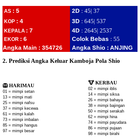
: 5
2D
: 45| 37
AS
: 4
3D
: 645| 537
KOP
: 7
4D
: 2645| 2537
KEPALA
: 6
Colok Bebas
: 55
EKOR
Angka Main : 354726
Angka Shio : ANJING
2. Prediksi Angka Keluar Kamboja Pola Shio
🐮 KERBAU
🦁 HARIMAU
02 = mimpi iblis
01 = mimpi setan
14 = mimpi siksa
13 = mimpi mati
26 = mimpi bahaya
25 = mimpi nafsu
38 = mimpi bajingan
37 = mimpi kecewa
50 = mimpi serakah
61 = mimpi kalah
62 = mimpi hina
73 = mimpi imbalan
74 = mimpi payudara
85 = mimpi hangus
86 = mimpi pujaan
97 = mimpi besar
98 = mimpi birahi