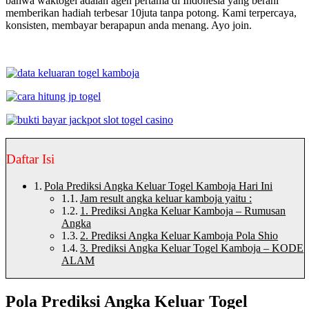
bahwa waktogel adalah agen pertama di Indonesia yang berani
memberikan hadiah terbesar 10juta tanpa potong. Kami terpercaya,
konsisten, membayar berapapun anda menang. Ayo join.
Daftar Isi
Pola Prediksi Angka Keluar Togel Kamboja Hari Ini
Jam result angka keluar kamboja yaitu :
1. Prediksi Angka Keluar Kamboja – Rumusan
Angka
2. Prediksi Angka Keluar Kamboja Pola Shio
3. Prediksi Angka Keluar Togel Kamboja – KODE
ALAM
Pola Prediksi Angka Keluar Togel