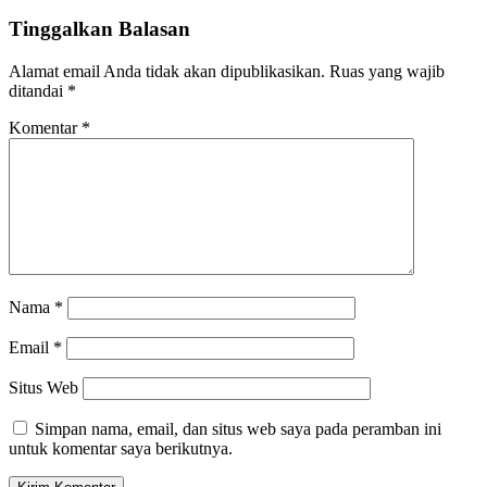
pos
Tinggalkan Balasan
Alamat email Anda tidak akan dipublikasikan.
Ruas yang wajib
ditandai
*
Komentar
*
Nama
*
Email
*
Situs Web
Simpan nama, email, dan situs web saya pada peramban ini
untuk komentar saya berikutnya.