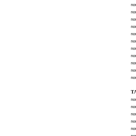
no
no
no
no
no
no
no
no
no
no
no
T
no
no
no
no
no
no