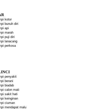
AR
pi kotor
pi bunuh diri
pi api
mpi marah
i puji diri
mpi lanacang
mpi perkosa
LINCI
pi penyakit
pi berani
mpi biadab
pi calon mati
pi sakit hati
pi keinginan
mpi ciuman
mpi mendapat malu