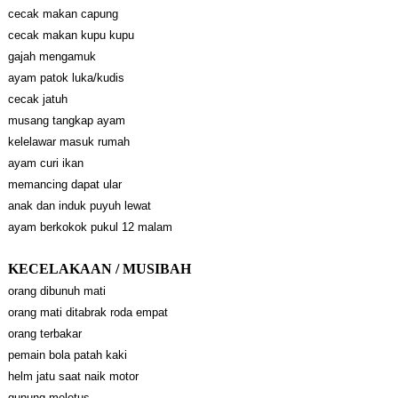
cecak makan capung
cecak makan kupu kupu
gajah mengamuk
ayam patok luka/kudis
cecak jatuh
musang tangkap ayam
kelelawar masuk rumah
ayam curi ikan
memancing dapat ular
anak dan induk puyuh lewat
ayam berkokok pukul 12 malam
KECELAKAAN / MUSIBAH
orang dibunuh mati
orang mati ditabrak roda empat
orang terbakar
pemain bola patah kaki
helm jatu saat naik motor
gunung meletus