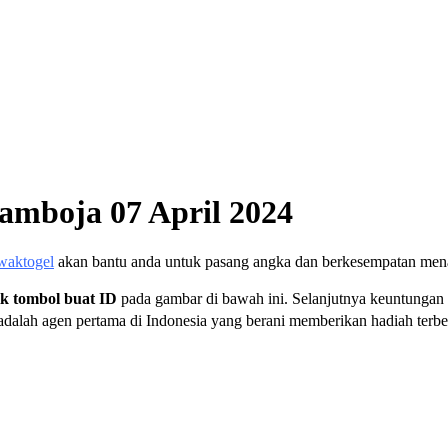
amboja 07 April 2024
waktogel
akan bantu anda untuk pasang angka dan berkesempatan mena
ik tombol buat ID
pada gambar di bawah ini. Selanjutnya keuntungan
adalah agen pertama di Indonesia yang berani memberikan hadiah terbe