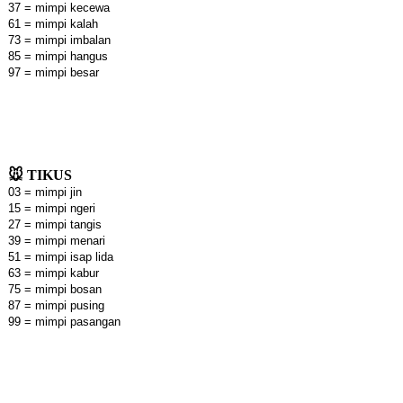
37 = mimpi kecewa
61 = mimpi kalah
73 = mimpi imbalan
85 = mimpi hangus
97 = mimpi besar
🐭 TIKUS
03 = mimpi jin
15 = mimpi ngeri
27 = mimpi tangis
39 = mimpi menari
51 = mimpi isap lida
63 = mimpi kabur
75 = mimpi bosan
87 = mimpi pusing
99 = mimpi pasangan