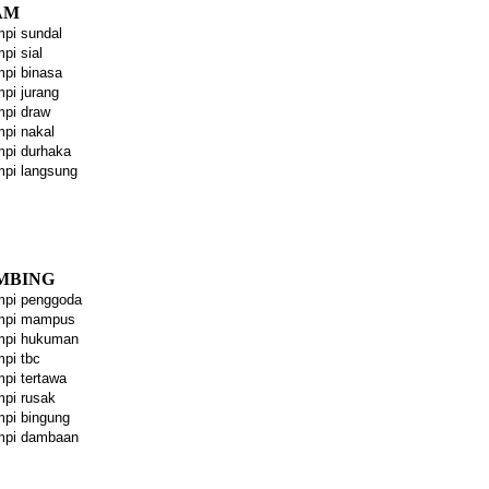
AM
mpi sundal
pi sial
mpi binasa
pi jurang
mpi draw
pi nakal
mpi durhaka
mpi langsung
MBING
mpi penggoda
mpi mampus
mpi hukuman
pi tbc
pi tertawa
mpi rusak
mpi bingung
mpi dambaan