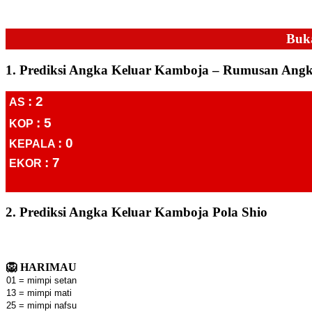
Buka
1. Prediksi Angka Keluar Kamboja – Rumusan Ang
: 2
AS
: 5
KOP
: 0
KEPALA
: 7
EKOR
2. Prediksi Angka Keluar Kamboja Pola Shio
🦁 HARIMAU
01 = mimpi setan
13 = mimpi mati
25 = mimpi nafsu