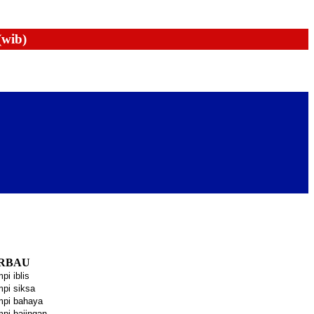
(wib)
ERBAU
pi iblis
pi siksa
mpi bahaya
pi bajingan