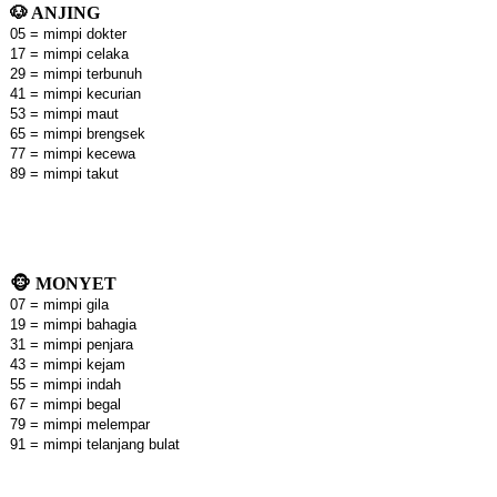
🐶 ANJING
05 = mimpi dokter
17 = mimpi celaka
29 = mimpi terbunuh
41 = mimpi kecurian
53 = mimpi maut
65 = mimpi brengsek
77 = mimpi kecewa
89 = mimpi takut
🐵 MONYET
07 = mimpi gila
19 = mimpi bahagia
31 = mimpi penjara
43 = mimpi kejam
55 = mimpi indah
67 = mimpi begal
79 = mimpi melempar
91 = mimpi telanjang bulat