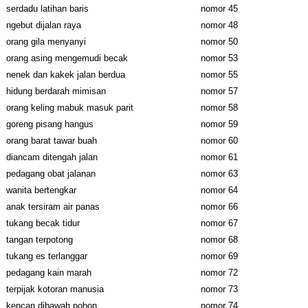
serdadu latihan baris
nomor 45
ngebut dijalan raya
nomor 48
orang gila menyanyi
nomor 50
orang asing mengemudi becak
nomor 53
nenek dan kakek jalan berdua
nomor 55
hidung berdarah mimisan
nomor 57
orang keling mabuk masuk parit
nomor 58
goreng pisang hangus
nomor 59
orang barat tawar buah
nomor 60
diancam ditengah jalan
nomor 61
pedagang obat jalanan
nomor 63
wanita bertengkar
nomor 64
anak tersiram air panas
nomor 66
tukang becak tidur
nomor 67
tangan terpotong
nomor 68
tukang es terlanggar
nomor 69
pedagang kain marah
nomor 72
terpijak kotoran manusia
nomor 73
kencan dibawah pohon
nomor 74