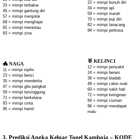
22 = mimpi bunuh diri
33 = mimpi terbakar
34 = mimpi api
45 = mimpi gantung diri
58 = mimpi marah
57 = mimpi menjolok
70 = mimpi puji diri
69 = mimpi menghajar
82 = mimpi lanacang
81 = mimpi merantau
84 = mimpi perkosa
93 = mimpi zina
🐰 KELINCI
🐲 NAGA
12 = mimpi penyakit
11 = mimpi sipilis
24 = mimpi berani
23 = mimpi benci
36 = mimpi biadab
35 = mimpi menderita
48 = mimpi calon mati
47 = mimpi gila pangkat
60 = mimpi sakit hati
59 = mimpi tersinggung
72 = mimpi keinginan
71 = mimpi berkelana
84 = mimpi ciuman
83 = mimpi cinta
96 = mimpi mendapat
95 = mimpi hamil
malu
3. Prediksi Angka Keluar Togel Kamboja – KODE