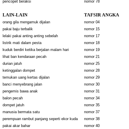
pencopet beraksi
nomor 78
LAIN-LAIN
TAFSIR ANGKA
orang gila mengamuk dijalan
nomor 04
pakai baju terbalik
nomor 15
lelaki pakai anting anting sebelah
nomor 17
listrik mati dalam pesta
nomor 18
kuduk berdiri ketika berjalan malam hari
nomor 19
lihat ban kendaraan pecah
nomor 21
durian jatuh
nomor 25
ketinggalan dompet
nomor 28
temukan uang kertas dijalan
nomor 29
banci menyebrang jalan
nomor 30
pengemis bawa anak
nomor 31
balon pecah
nomor 34
dompet jatuh
nomor 35
manusia bermata satu
nomor 37
perempuan rambut panjang seperti ekor kuda
nomor 38
pakai akar bahar
nomor 40