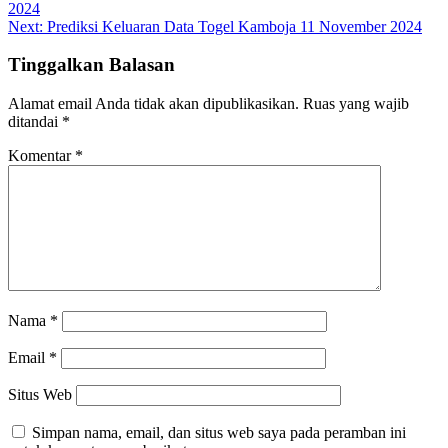
2024
pos
Next:
Prediksi Keluaran Data Togel Kamboja 11 November 2024
Tinggalkan Balasan
Alamat email Anda tidak akan dipublikasikan.
Ruas yang wajib
ditandai
*
Komentar
*
Nama
*
Email
*
Situs Web
Simpan nama, email, dan situs web saya pada peramban ini