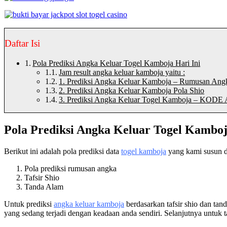
Daftar Isi
Pola Prediksi Angka Keluar Togel Kamboja Hari Ini
Jam result angka keluar kamboja yaitu :
1. Prediksi Angka Keluar Kamboja – Rumusan Ang
2. Prediksi Angka Keluar Kamboja Pola Shio
3. Prediksi Angka Keluar Togel Kamboja – KOD
Pola Prediksi Angka Keluar Togel Kamboj
Berikut ini adalah pola prediksi data
togel kamboja
yang kami susun d
Pola prediksi rumusan angka
Tafsir Shio
Tanda Alam
Untuk prediksi
angka keluar kamboja
berdasarkan tafsir shio dan ta
yang sedang terjadi dengan keadaan anda sendiri. Selanjutnya untuk 