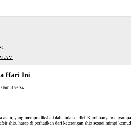
ka
E ALAM
a Hari Ini
alam 3 versi.
nda alam, yang memprediksi adalah anda sendiri. Kami hanya menyampai
tafsir shio, harap di perhatikan dari keterangan shio sesuai mimpi kem