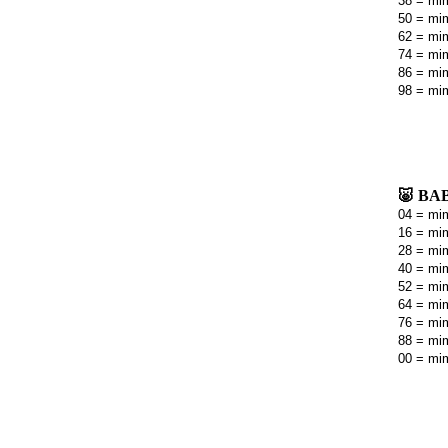
38 = mim
50 = mi
62 = mim
74 = mi
86 = mi
98 = mim
🐷 BA
04 = mim
16 = mi
28 = mi
40 = mim
52 = mi
64 = mim
76 = mi
88 = mi
00 = mim