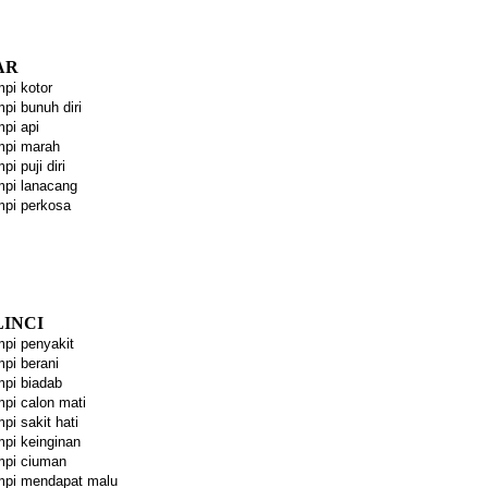
AR
pi kotor
pi bunuh diri
pi api
mpi marah
i puji diri
mpi lanacang
mpi perkosa
LINCI
pi penyakit
pi berani
mpi biadab
pi calon mati
pi sakit hati
pi keinginan
mpi ciuman
mpi mendapat malu