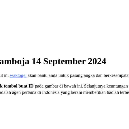
Kamboja 14 September 2024
ut ini
waktogel
akan bantu anda untuk pasang angka dan berkesempata
ik tombol buat ID
pada gambar di bawah ini. Selanjutnya keuntungan
adalah agen pertama di Indonesia yang berani memberikan hadiah terbe