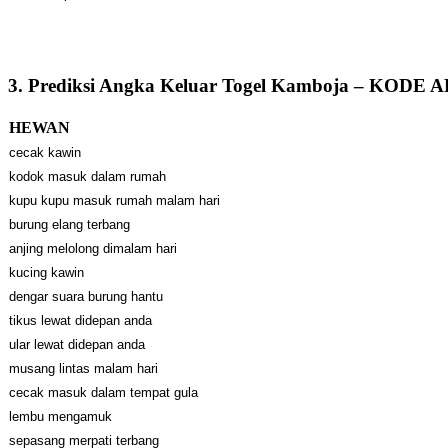
3. Prediksi Angka Keluar Togel Kamboja – KODE
HEWAN
cecak kawin
kodok masuk dalam rumah
kupu kupu masuk rumah malam hari
burung elang terbang
anjing melolong dimalam hari
kucing kawin
dengar suara burung hantu
tikus lewat didepan anda
ular lewat didepan anda
musang lintas malam hari
cecak masuk dalam tempat gula
lembu mengamuk
sepasang merpati terbang