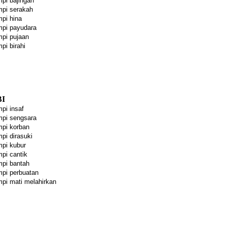
pi bajingan
mpi serakah
pi hina
mpi payudara
mpi pujaan
pi birahi
BI
pi insaf
mpi sengsara
mpi korban
pi dirasuki
mpi kubur
pi cantik
mpi bantah
mpi perbuatan
pi mati melahirkan