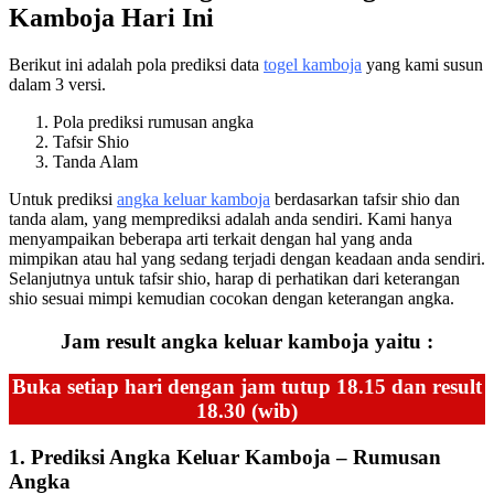
Kamboja Hari Ini
Berikut ini adalah pola prediksi data
togel kamboja
yang kami susun
dalam 3 versi.
Pola prediksi rumusan angka
Tafsir Shio
Tanda Alam
Untuk prediksi
angka keluar kamboja
berdasarkan tafsir shio dan
tanda alam, yang memprediksi adalah anda sendiri. Kami hanya
menyampaikan beberapa arti terkait dengan hal yang anda
mimpikan atau hal yang sedang terjadi dengan keadaan anda sendiri.
Selanjutnya untuk tafsir shio, harap di perhatikan dari keterangan
shio sesuai mimpi kemudian cocokan dengan keterangan angka.
Jam result angka keluar kamboja yaitu :
Buka setiap hari dengan jam tutup 18.15 dan result
18.30 (wib)
1. Prediksi Angka Keluar Kamboja – Rumusan
Angka