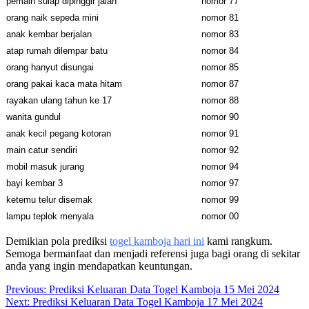
pemain sulap dipinggir jalan
nomor 77
orang naik sepeda mini
nomor 81
anak kembar berjalan
nomor 83
atap rumah dilempar batu
nomor 84
orang hanyut disungai
nomor 85
orang pakai kaca mata hitam
nomor 87
rayakan ulang tahun ke 17
nomor 88
wanita gundul
nomor 90
anak kecil pegang kotoran
nomor 91
main catur sendiri
nomor 92
mobil masuk jurang
nomor 94
bayi kembar 3
nomor 97
ketemu telur disemak
nomor 99
lampu teplok menyala
nomor 00
Demikian pola prediksi
togel kamboja hari ini
kami rangkum.
Semoga bermanfaat dan menjadi referensi juga bagi orang di sekitar
anda yang ingin mendapatkan keuntungan.
Navigasi
Previous:
Prediksi Keluaran Data Togel Kamboja 15 Mei 2024
Next:
Prediksi Keluaran Data Togel Kamboja 17 Mei 2024