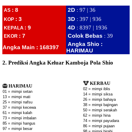
: 8
2D
: 97 | 36
AS
: 3
3D
: 397 | 936
KOP
: 9
4D
: 8397 | 1936
KEPALA
: 7
Colok Bebas
: 39
EKOR
Angka Shio :
Angka Main : 168397
HARIMAU
2. Prediksi Angka Keluar Kamboja Pola Shio
🐮 KERBAU
🦁 HARIMAU
02 = mimpi iblis
01 = mimpi setan
14 = mimpi siksa
13 = mimpi mati
26 = mimpi bahaya
25 = mimpi nafsu
38 = mimpi bajingan
37 = mimpi kecewa
50 = mimpi serakah
61 = mimpi kalah
62 = mimpi hina
73 = mimpi imbalan
74 = mimpi payudara
85 = mimpi hangus
86 = mimpi pujaan
97 = mimpi besar
98 = mimpi birahi