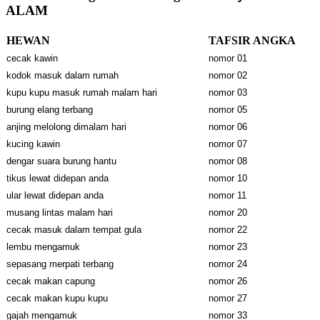
ALAM
HEWAN
TAFSIR ANGKA
cecak kawin
nomor 01
kodok masuk dalam rumah
nomor 02
kupu kupu masuk rumah malam hari
nomor 03
burung elang terbang
nomor 05
anjing melolong dimalam hari
nomor 06
kucing kawin
nomor 07
dengar suara burung hantu
nomor 08
tikus lewat didepan anda
nomor 10
ular lewat didepan anda
nomor 11
musang lintas malam hari
nomor 20
cecak masuk dalam tempat gula
nomor 22
lembu mengamuk
nomor 23
sepasang merpati terbang
nomor 24
cecak makan capung
nomor 26
cecak makan kupu kupu
nomor 27
gajah mengamuk
nomor 33