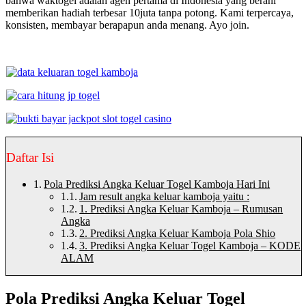
bahwa waktogel adalah agen pertama di Indonesia yang berani
memberikan hadiah terbesar 10juta tanpa potong. Kami terpercaya,
konsisten, membayar berapapun anda menang. Ayo join.
Daftar Isi
Pola Prediksi Angka Keluar Togel Kamboja Hari Ini
Jam result angka keluar kamboja yaitu :
1. Prediksi Angka Keluar Kamboja – Rumusan
Angka
2. Prediksi Angka Keluar Kamboja Pola Shio
3. Prediksi Angka Keluar Togel Kamboja – KODE
ALAM
Pola Prediksi Angka Keluar Togel