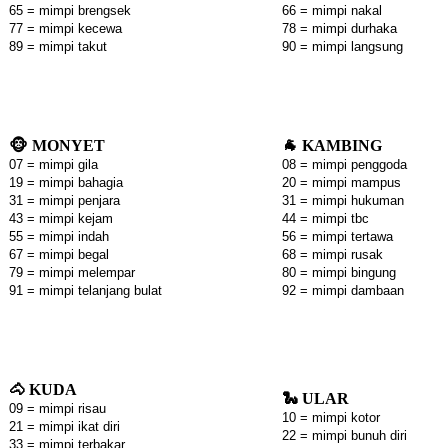
65 = mimpi brengsek
66 = mimpi nakal
77 = mimpi kecewa
78 = mimpi durhaka
89 = mimpi takut
90 = mimpi langsung
🐵 MONYET
🐐 KAMBING
07 = mimpi gila
08 = mimpi penggoda
19 = mimpi bahagia
20 = mimpi mampus
31 = mimpi penjara
31 = mimpi hukuman
43 = mimpi kejam
44 = mimpi tbc
55 = mimpi indah
56 = mimpi tertawa
67 = mimpi begal
68 = mimpi rusak
79 = mimpi melempar
80 = mimpi bingung
91 = mimpi telanjang bulat
92 = mimpi dambaan
🐴 KUDA
🐍 ULAR
09 = mimpi risau
10 = mimpi kotor
21 = mimpi ikat diri
22 = mimpi bunuh diri
33 = mimpi terbakar