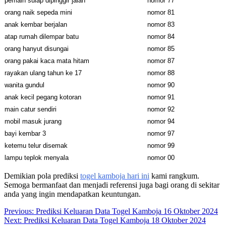
pemain sulap dipinggir jalan
nomor 77
orang naik sepeda mini
nomor 81
anak kembar berjalan
nomor 83
atap rumah dilempar batu
nomor 84
orang hanyut disungai
nomor 85
orang pakai kaca mata hitam
nomor 87
rayakan ulang tahun ke 17
nomor 88
wanita gundul
nomor 90
anak kecil pegang kotoran
nomor 91
main catur sendiri
nomor 92
mobil masuk jurang
nomor 94
bayi kembar 3
nomor 97
ketemu telur disemak
nomor 99
lampu teplok menyala
nomor 00
Demikian pola prediksi
togel kamboja hari ini
kami rangkum.
Semoga bermanfaat dan menjadi referensi juga bagi orang di sekitar
anda yang ingin mendapatkan keuntungan.
Navigasi
Previous:
Prediksi Keluaran Data Togel Kamboja 16 Oktober 2024
Next:
Prediksi Keluaran Data Togel Kamboja 18 Oktober 2024