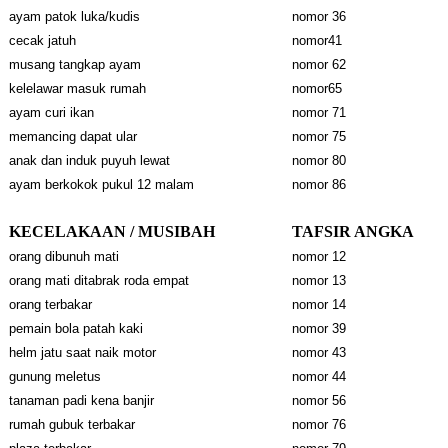
ayam patok luka/kudis
nomor 36
cecak jatuh
nomor41
musang tangkap ayam
nomor 62
kelelawar masuk rumah
nomor65
ayam curi ikan
nomor 71
memancing dapat ular
nomor 75
anak dan induk puyuh lewat
nomor 80
ayam berkokok pukul 12 malam
nomor 86
KECELAKAAN / MUSIBAH
TAFSIR ANGKA
orang dibunuh mati
nomor 12
orang mati ditabrak roda empat
nomor 13
orang terbakar
nomor 14
pemain bola patah kaki
nomor 39
helm jatu saat naik motor
nomor 43
gunung meletus
nomor 44
tanaman padi kena banjir
nomor 56
rumah gubuk terbakar
nomor 76