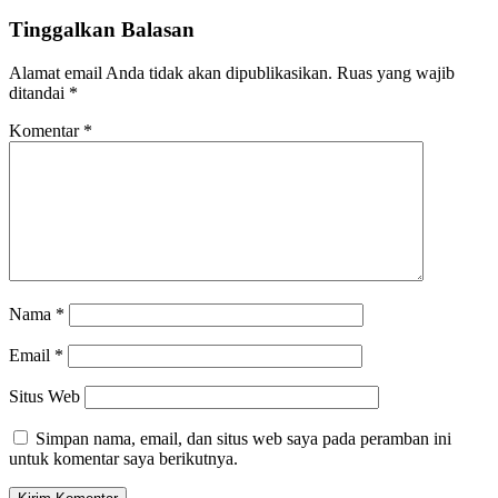
pos
Tinggalkan Balasan
Alamat email Anda tidak akan dipublikasikan.
Ruas yang wajib
ditandai
*
Komentar
*
Nama
*
Email
*
Situs Web
Simpan nama, email, dan situs web saya pada peramban ini
untuk komentar saya berikutnya.