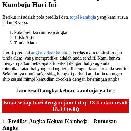
Kamboja Hari Ini
Berikut ini adalah pola prediksi data
togel kamboja
yang kami susun
dalam 3 versi.
Pola prediksi rumusan angka
Tafsir Shio
Tanda Alam
Untuk prediksi
angka keluar kamboja
berdasarkan tafsir shio dan
tanda alam, yang memprediksi adalah anda sendiri. Kami hanya
menyampaikan beberapa arti terkait dengan hal yang anda
mimpikan atau hal yang sedang terjadi dengan keadaan anda sendiri.
Selanjutnya untuk tafsir shio, harap di perhatikan dari keterangan
shio sesuai mimpi kemudian cocokan dengan keterangan angka.
Jam result angka keluar kamboja yaitu :
Buka setiap hari dengan jam tutup 18.15 dan result
18.30 (wib)
1. Prediksi Angka Keluar Kamboja – Rumusan
Angka