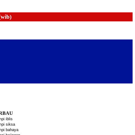
(wib)
ERBAU
pi iblis
pi siksa
mpi bahaya