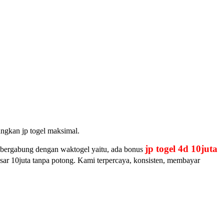
ngkan jp togel maksimal.
jp togel 4d 10juta
 bergabung dengan waktogel yaitu, ada bonus
sar 10juta tanpa potong. Kami terpercaya, konsisten, membayar