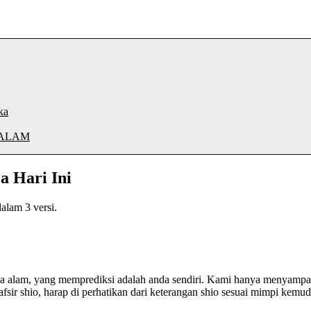
ka
E ALAM
a Hari Ini
alam 3 versi.
nda alam, yang memprediksi adalah anda sendiri. Kami hanya menyampai
tafsir shio, harap di perhatikan dari keterangan shio sesuai mimpi kem