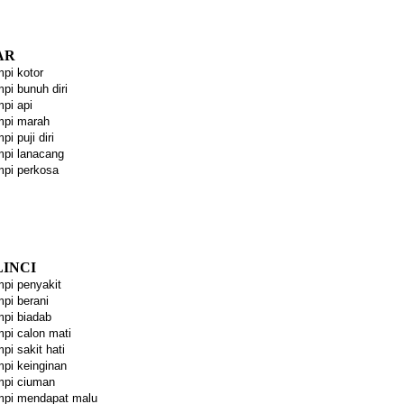
AR
pi kotor
pi bunuh diri
pi api
mpi marah
i puji diri
mpi lanacang
mpi perkosa
LINCI
pi penyakit
pi berani
mpi biadab
pi calon mati
pi sakit hati
pi keinginan
mpi ciuman
mpi mendapat malu