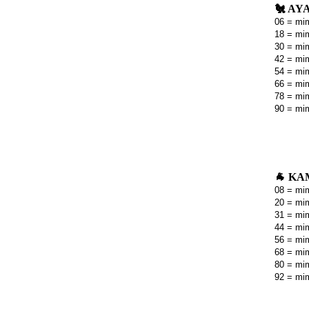
🐔 AY
06 = mi
18 = mim
30 = mi
42 = mim
54 = mi
66 = mim
78 = mi
90 = mi
🐐 KA
08 = mi
20 = mi
31 = mi
44 = mim
56 = mim
68 = mi
80 = mi
92 = mi