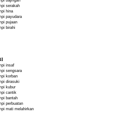
pi bajingan
mpi serakah
pi hina
mpi payudara
mpi pujaan
pi birahi
BI
pi insaf
mpi sengsara
mpi korban
pi dirasuki
mpi kubur
pi cantik
mpi bantah
mpi perbuatan
pi mati melahirkan