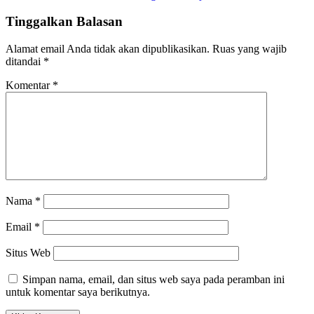
pos
Tinggalkan Balasan
Alamat email Anda tidak akan dipublikasikan.
Ruas yang wajib
ditandai
*
Komentar
*
Nama
*
Email
*
Situs Web
Simpan nama, email, dan situs web saya pada peramban ini
untuk komentar saya berikutnya.