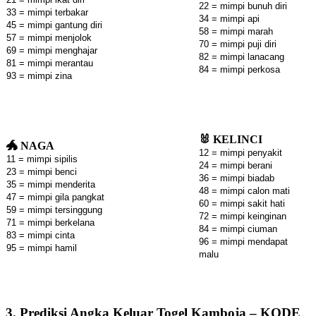
22 = mimpi bunuh diri
33 = mimpi terbakar
34 = mimpi api
45 = mimpi gantung diri
58 = mimpi marah
57 = mimpi menjolok
70 = mimpi puji diri
69 = mimpi menghajar
82 = mimpi lanacang
81 = mimpi merantau
84 = mimpi perkosa
93 = mimpi zina
🐰 KELINCI
🐲 NAGA
12 = mimpi penyakit
11 = mimpi sipilis
24 = mimpi berani
23 = mimpi benci
36 = mimpi biadab
35 = mimpi menderita
48 = mimpi calon mati
47 = mimpi gila pangkat
60 = mimpi sakit hati
59 = mimpi tersinggung
72 = mimpi keinginan
71 = mimpi berkelana
84 = mimpi ciuman
83 = mimpi cinta
96 = mimpi mendapat
95 = mimpi hamil
malu
3. Prediksi Angka Keluar Togel Kamboja – KODE