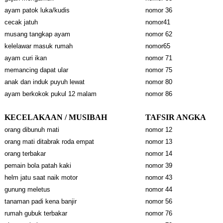
ayam patok luka/kudis
nomor 36
cecak jatuh
nomor41
musang tangkap ayam
nomor 62
kelelawar masuk rumah
nomor65
ayam curi ikan
nomor 71
memancing dapat ular
nomor 75
anak dan induk puyuh lewat
nomor 80
ayam berkokok pukul 12 malam
nomor 86
KECELAKAAN / MUSIBAH
TAFSIR ANGKA
orang dibunuh mati
nomor 12
orang mati ditabrak roda empat
nomor 13
orang terbakar
nomor 14
pemain bola patah kaki
nomor 39
helm jatu saat naik motor
nomor 43
gunung meletus
nomor 44
tanaman padi kena banjir
nomor 56
rumah gubuk terbakar
nomor 76