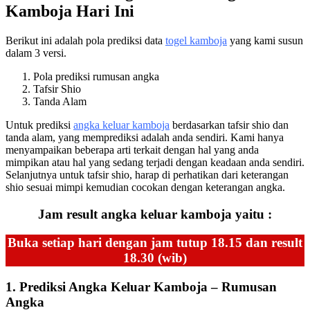
Kamboja Hari Ini
Berikut ini adalah pola prediksi data
togel kamboja
yang kami susun
dalam 3 versi.
Pola prediksi rumusan angka
Tafsir Shio
Tanda Alam
Untuk prediksi
angka keluar kamboja
berdasarkan tafsir shio dan
tanda alam, yang memprediksi adalah anda sendiri. Kami hanya
menyampaikan beberapa arti terkait dengan hal yang anda
mimpikan atau hal yang sedang terjadi dengan keadaan anda sendiri.
Selanjutnya untuk tafsir shio, harap di perhatikan dari keterangan
shio sesuai mimpi kemudian cocokan dengan keterangan angka.
Jam result angka keluar kamboja yaitu :
Buka setiap hari dengan jam tutup 18.15 dan result
18.30 (wib)
1. Prediksi Angka Keluar Kamboja – Rumusan
Angka