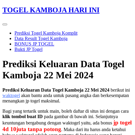
Skip
TOGEL KAMBOJA HARI INI
to
content
Prediksi Togel Kamboja Komplit
Data Result Togel Kamboja
BONUS JP TOGEL
Bukti JP Togel
Prediksi Keluaran Data Togel
Kamboja 22 Mei 2024
Posted
by
Prediksi Keluaran Data Togel Kamboja 22 Mei 2024
berikut ini
on
Lorenz
waktogel
akan bantu anda untuk pasang angka dan berkesempatan
21/05/2024
menangkan jp togel maksimal.
Bagi yang tertarik untuk main, boleh daftar di situs ini dengan cara
klik tombol buat ID
pada gambar di bawah ini. Selanjutnya
jp togel
keuntungan bergabung dengan waktogel yaitu, ada bonus
4d 10juta tanpa potong
. Maka dari itu harus anda ketahui