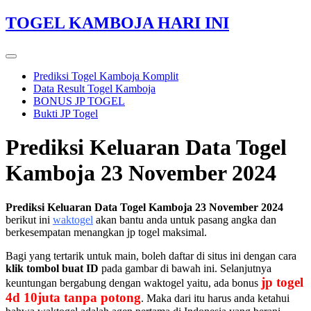
Skip
TOGEL KAMBOJA HARI INI
to
content
Prediksi Togel Kamboja Komplit
Data Result Togel Kamboja
BONUS JP TOGEL
Bukti JP Togel
Prediksi Keluaran Data Togel
Kamboja 23 November 2024
Posted
by
Prediksi Keluaran Data Togel Kamboja 23 November 2024
on
Lorenz
berikut ini
waktogel
akan bantu anda untuk pasang angka dan
22/11/2024
berkesempatan menangkan jp togel maksimal.
19/11/2024
Bagi yang tertarik untuk main, boleh daftar di situs ini dengan cara
klik tombol buat ID
pada gambar di bawah ini. Selanjutnya
jp togel
keuntungan bergabung dengan waktogel yaitu, ada bonus
4d 10juta tanpa potong
. Maka dari itu harus anda ketahui