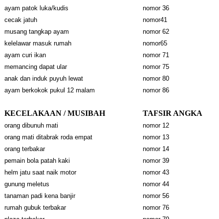
ayam patok luka/kudis
nomor 36
cecak jatuh
nomor41
musang tangkap ayam
nomor 62
kelelawar masuk rumah
nomor65
ayam curi ikan
nomor 71
memancing dapat ular
nomor 75
anak dan induk puyuh lewat
nomor 80
ayam berkokok pukul 12 malam
nomor 86
KECELAKAAN / MUSIBAH
TAFSIR ANGKA
orang dibunuh mati
nomor 12
orang mati ditabrak roda empat
nomor 13
orang terbakar
nomor 14
pemain bola patah kaki
nomor 39
helm jatu saat naik motor
nomor 43
gunung meletus
nomor 44
tanaman padi kena banjir
nomor 56
rumah gubuk terbakar
nomor 76