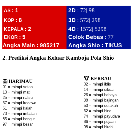
: 1
2D
: 72| 98
AS
: 8
3D
: 572| 298
KOP
: 2
4D
: 1572| 5298
KEPALA
: 5
Colok Bebas
: 77
EKOR
Angka Main :
985217
Angka Shio : TIKUS
2. Prediksi Angka Keluar Kamboja Pola Shio
🐮 KERBAU
🦁 HARIMAU
02 = mimpi iblis
01 = mimpi setan
14 = mimpi siksa
13 = mimpi mati
26 = mimpi bahaya
25 = mimpi nafsu
38 = mimpi bajingan
37 = mimpi kecewa
50 = mimpi serakah
61 = mimpi kalah
62 = mimpi hina
73 = mimpi imbalan
74 = mimpi payudara
85 = mimpi hangus
86 = mimpi pujaan
97 = mimpi besar
98 = mimpi birahi