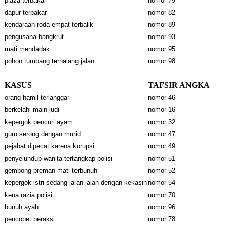
plaza terbakar
nomor 79
dapur terbakar
nomor 82
kendaraan roda empat terbalik
nomor 89
pengusaha bangkrut
nomor 93
mati mendadak
nomor 95
pohon tumbang terhalang jalan
nomor 98
KASUS
TAFSIR ANGKA
orang hamil terlanggar
nomor 46
berkelahi main judi
nomor 16
kepergok pencuri ayam
nomor 32
guru serong dengan murid
nomor 47
pejabat dipecat karena korupsi
nomor 49
penyelundup wanita tertangkap polisi
nomor 51
gembong preman mati terbunuh
nomor 52
kepergok istri sedang jalan jalan dengan kekasih
nomor 54
kena razia polisi
nomor 70
bunuh ayah
nomor 96
pencopet beraksi
nomor 78