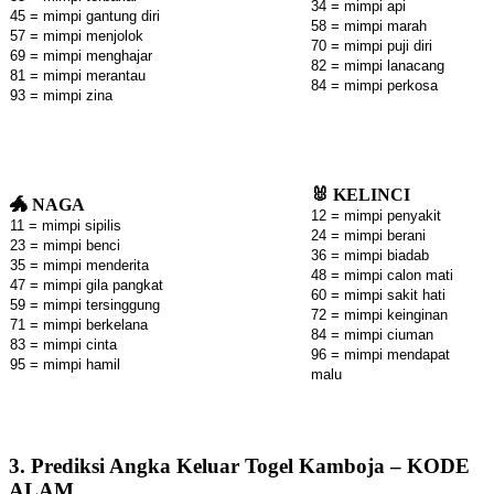
34 = mimpi api
45 = mimpi gantung diri
58 = mimpi marah
57 = mimpi menjolok
70 = mimpi puji diri
69 = mimpi menghajar
82 = mimpi lanacang
81 = mimpi merantau
84 = mimpi perkosa
93 = mimpi zina
🐰 KELINCI
🐲 NAGA
12 = mimpi penyakit
11 = mimpi sipilis
24 = mimpi berani
23 = mimpi benci
36 = mimpi biadab
35 = mimpi menderita
48 = mimpi calon mati
47 = mimpi gila pangkat
60 = mimpi sakit hati
59 = mimpi tersinggung
72 = mimpi keinginan
71 = mimpi berkelana
84 = mimpi ciuman
83 = mimpi cinta
96 = mimpi mendapat
95 = mimpi hamil
malu
3. Prediksi Angka Keluar Togel Kamboja – KODE
ALAM