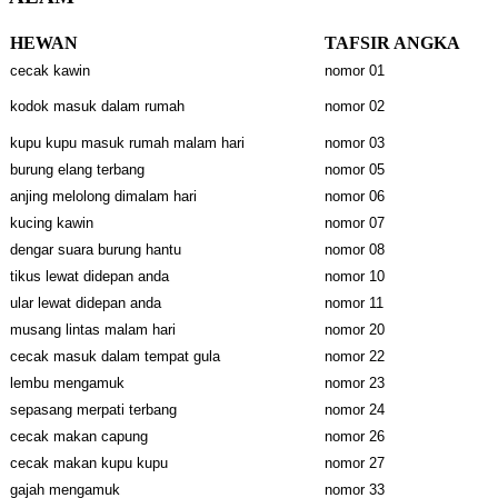
HEWAN
TAFSIR ANGKA
cecak kawin
nomor 01
kodok masuk dalam rumah
nomor 02
kupu kupu masuk rumah malam hari
nomor 03
burung elang terbang
nomor 05
anjing melolong dimalam hari
nomor 06
kucing kawin
nomor 07
dengar suara burung hantu
nomor 08
tikus lewat didepan anda
nomor 10
ular lewat didepan anda
nomor 11
musang lintas malam hari
nomor 20
cecak masuk dalam tempat gula
nomor 22
lembu mengamuk
nomor 23
sepasang merpati terbang
nomor 24
cecak makan capung
nomor 26
cecak makan kupu kupu
nomor 27
gajah mengamuk
nomor 33