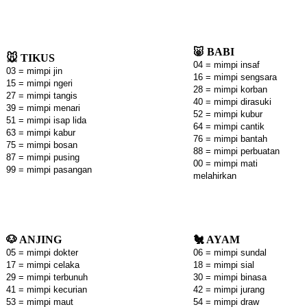
🐷 BABI
🐭 TIKUS
04 = mimpi insaf
03 = mimpi jin
16 = mimpi sengsara
15 = mimpi ngeri
28 = mimpi korban
27 = mimpi tangis
40 = mimpi dirasuki
39 = mimpi menari
52 = mimpi kubur
51 = mimpi isap lida
64 = mimpi cantik
63 = mimpi kabur
76 = mimpi bantah
75 = mimpi bosan
88 = mimpi perbuatan
87 = mimpi pusing
00 = mimpi mati
99 = mimpi pasangan
melahirkan
🐶 ANJING
🐔 AYAM
05 = mimpi dokter
06 = mimpi sundal
17 = mimpi celaka
18 = mimpi sial
29 = mimpi terbunuh
30 = mimpi binasa
41 = mimpi kecurian
42 = mimpi jurang
53 = mimpi maut
54 = mimpi draw