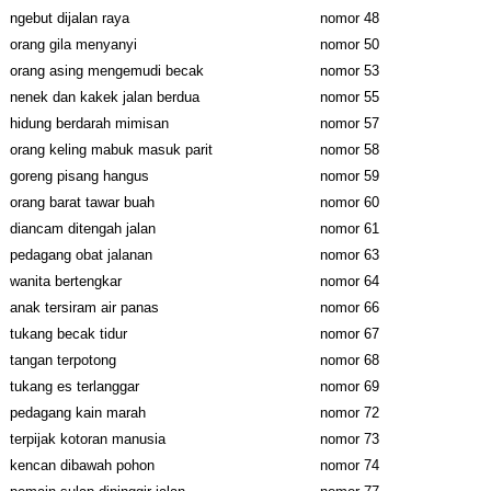
ngebut dijalan raya
nomor 48
orang gila menyanyi
nomor 50
orang asing mengemudi becak
nomor 53
nenek dan kakek jalan berdua
nomor 55
hidung berdarah mimisan
nomor 57
orang keling mabuk masuk parit
nomor 58
goreng pisang hangus
nomor 59
orang barat tawar buah
nomor 60
diancam ditengah jalan
nomor 61
pedagang obat jalanan
nomor 63
wanita bertengkar
nomor 64
anak tersiram air panas
nomor 66
tukang becak tidur
nomor 67
tangan terpotong
nomor 68
tukang es terlanggar
nomor 69
pedagang kain marah
nomor 72
terpijak kotoran manusia
nomor 73
kencan dibawah pohon
nomor 74