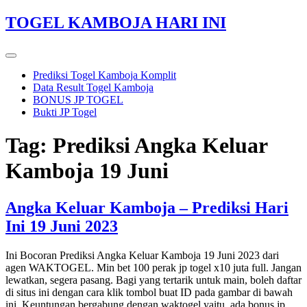
Skip
TOGEL KAMBOJA HARI INI
to
content
Prediksi Togel Kamboja Komplit
Data Result Togel Kamboja
BONUS JP TOGEL
Bukti JP Togel
Tag:
Prediksi Angka Keluar
Kamboja 19 Juni
Angka Keluar Kamboja – Prediksi Hari
Ini 19 Juni 2023
Posted
by
Ini Bocoran Prediksi Angka Keluar Kamboja 19 Juni 2023 dari
on
Lorenz
agen WAKTOGEL. Min bet 100 perak jp togel x10 juta full. Jangan
17/06/2023
lewatkan, segera pasang. Bagi yang tertarik untuk main, boleh daftar
21/06/2023
di situs ini dengan cara klik tombol buat ID pada gambar di bawah
ini. Keuntungan bergabung dengan waktogel yaitu, ada bonus jp