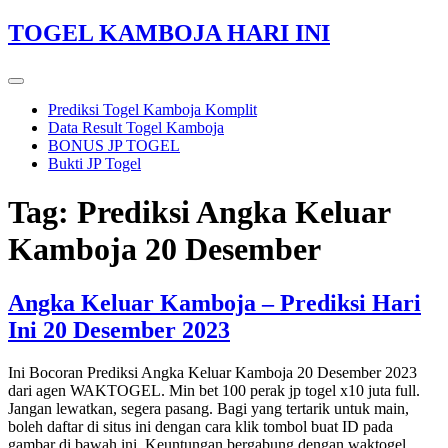
Skip
TOGEL KAMBOJA HARI INI
to
content
Prediksi Togel Kamboja Komplit
Data Result Togel Kamboja
BONUS JP TOGEL
Bukti JP Togel
Tag:
Prediksi Angka Keluar
Kamboja 20 Desember
Angka Keluar Kamboja – Prediksi Hari
Ini 20 Desember 2023
Posted
by
Ini Bocoran Prediksi Angka Keluar Kamboja 20 Desember 2023
on
Lorenz
dari agen WAKTOGEL. Min bet 100 perak jp togel x10 juta full.
20/12/2023
Jangan lewatkan, segera pasang. Bagi yang tertarik untuk main,
boleh daftar di situs ini dengan cara klik tombol buat ID pada
gambar di bawah ini. Keuntungan bergabung dengan waktogel