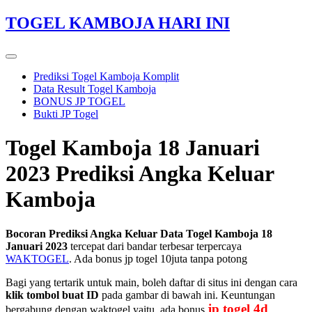
Skip
TOGEL KAMBOJA HARI INI
to
content
Prediksi Togel Kamboja Komplit
Data Result Togel Kamboja
BONUS JP TOGEL
Bukti JP Togel
Togel Kamboja 18 Januari
2023 Prediksi Angka Keluar
Kamboja
Posted
by
Bocoran Prediksi Angka Keluar Data Togel Kamboja 18
on
waktogel
Januari 2023
tercepat dari bandar terbesar terpercaya
18/01/2023
WAKTOGEL
. Ada bonus jp togel 10juta tanpa potong
Bagi yang tertarik untuk main, boleh daftar di situs ini dengan cara
klik tombol buat ID
pada gambar di bawah ini. Keuntungan
jp togel 4d
bergabung dengan waktogel yaitu, ada bonus