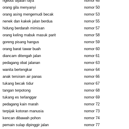
ngebut dijalan raya
nomor 48
orang gila menyanyi
nomor 50
orang asing mengemudi becak
nomor 53
nenek dan kakek jalan berdua
nomor 55
hidung berdarah mimisan
nomor 57
orang keling mabuk masuk parit
nomor 58
goreng pisang hangus
nomor 59
orang barat tawar buah
nomor 60
diancam ditengah jalan
nomor 61
pedagang obat jalanan
nomor 63
wanita bertengkar
nomor 64
anak tersiram air panas
nomor 66
tukang becak tidur
nomor 67
tangan terpotong
nomor 68
tukang es terlanggar
nomor 69
pedagang kain marah
nomor 72
terpijak kotoran manusia
nomor 73
kencan dibawah pohon
nomor 74
pemain sulap dipinggir jalan
nomor 77