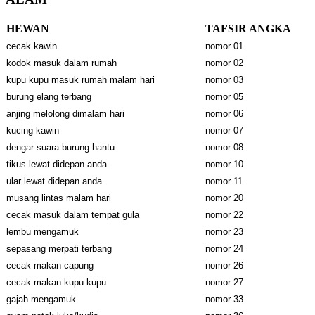
HEWAN
TAFSIR ANGKA
cecak kawin
nomor 01
kodok masuk dalam rumah
nomor 02
kupu kupu masuk rumah malam hari
nomor 03
burung elang terbang
nomor 05
anjing melolong dimalam hari
nomor 06
kucing kawin
nomor 07
dengar suara burung hantu
nomor 08
tikus lewat didepan anda
nomor 10
ular lewat didepan anda
nomor 11
musang lintas malam hari
nomor 20
cecak masuk dalam tempat gula
nomor 22
lembu mengamuk
nomor 23
sepasang merpati terbang
nomor 24
cecak makan capung
nomor 26
cecak makan kupu kupu
nomor 27
gajah mengamuk
nomor 33