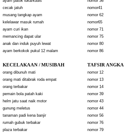
ayam patok luka/kudis
nomor 36
cecak jatuh
nomor41
musang tangkap ayam
nomor 62
kelelawar masuk rumah
nomor65
ayam curi ikan
nomor 71
memancing dapat ular
nomor 75
anak dan induk puyuh lewat
nomor 80
ayam berkokok pukul 12 malam
nomor 86
KECELAKAAN / MUSIBAH
TAFSIR ANGKA
orang dibunuh mati
nomor 12
orang mati ditabrak roda empat
nomor 13
orang terbakar
nomor 14
pemain bola patah kaki
nomor 39
helm jatu saat naik motor
nomor 43
gunung meletus
nomor 44
tanaman padi kena banjir
nomor 56
rumah gubuk terbakar
nomor 76
plaza terbakar
nomor 79