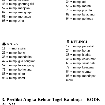
34 = mimpi api
45 = mimpi gantung diri
58 = mimpi marah
57 = mimpi menjolok
70 = mimpi puji diri
69 = mimpi menghajar
82 = mimpi lanacang
81 = mimpi merantau
94 = mimpi perkosa
93 = mimpi zina
🐰 KELINCI
🐲 NAGA
12 = mimpi penyakit
11 = mimpi sipilis
24 = mimpi berani
23 = mimpi benci
36 = mimpi biadab
35 = mimpi menderita
48 = mimpi calon mati
47 = mimpi gila pangkat
60 = mimpi sakit hati
59 = mimpi tersinggung
72 = mimpi keinginan
71 = mimpi berkelana
84 = mimpi ciuman
83 = mimpi cinta
96 = mimpi mendapat
95 = mimpi hamil
malu
3. Prediksi Angka Keluar Togel Kamboja – KODE
ALAM