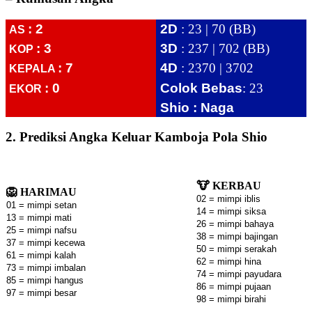
: 2
2D
: 23 | 70 (BB)
AS
: 3
3D
: 237 | 702 (BB)
KOP
: 7
4D
: 2370 | 3702
KEPALA
: 0
Colok Bebas
: 23
EKOR
Shio : Naga
2. Prediksi Angka Keluar Kamboja Pola Shio
🐮 KERBAU
🦁 HARIMAU
02 = mimpi iblis
01 = mimpi setan
14 = mimpi siksa
13 = mimpi mati
26 = mimpi bahaya
25 = mimpi nafsu
38 = mimpi bajingan
37 = mimpi kecewa
50 = mimpi serakah
61 = mimpi kalah
62 = mimpi hina
73 = mimpi imbalan
74 = mimpi payudara
85 = mimpi hangus
86 = mimpi pujaan
97 = mimpi besar
98 = mimpi birahi