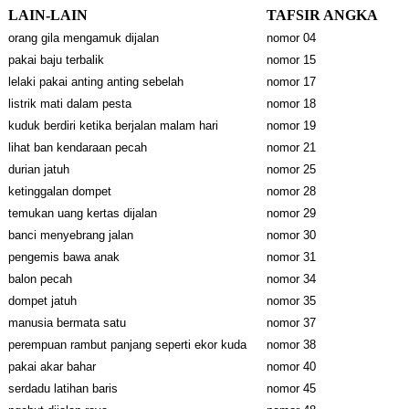
LAIN-LAIN
TAFSIR ANGKA
orang gila mengamuk dijalan
nomor 04
pakai baju terbalik
nomor 15
lelaki pakai anting anting sebelah
nomor 17
listrik mati dalam pesta
nomor 18
kuduk berdiri ketika berjalan malam hari
nomor 19
lihat ban kendaraan pecah
nomor 21
durian jatuh
nomor 25
ketinggalan dompet
nomor 28
temukan uang kertas dijalan
nomor 29
banci menyebrang jalan
nomor 30
pengemis bawa anak
nomor 31
balon pecah
nomor 34
dompet jatuh
nomor 35
manusia bermata satu
nomor 37
perempuan rambut panjang seperti ekor kuda
nomor 38
pakai akar bahar
nomor 40
serdadu latihan baris
nomor 45