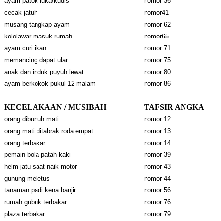
ayam patok luka/kudis
nomor 36
cecak jatuh
nomor41
musang tangkap ayam
nomor 62
kelelawar masuk rumah
nomor65
ayam curi ikan
nomor 71
memancing dapat ular
nomor 75
anak dan induk puyuh lewat
nomor 80
ayam berkokok pukul 12 malam
nomor 86
KECELAKAAN / MUSIBAH
TAFSIR ANGKA
orang dibunuh mati
nomor 12
orang mati ditabrak roda empat
nomor 13
orang terbakar
nomor 14
pemain bola patah kaki
nomor 39
helm jatu saat naik motor
nomor 43
gunung meletus
nomor 44
tanaman padi kena banjir
nomor 56
rumah gubuk terbakar
nomor 76
plaza terbakar
nomor 79