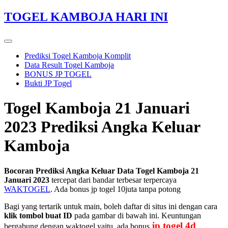
Skip
TOGEL KAMBOJA HARI INI
to
content
Prediksi Togel Kamboja Komplit
Data Result Togel Kamboja
BONUS JP TOGEL
Bukti JP Togel
Togel Kamboja 21 Januari
2023 Prediksi Angka Keluar
Kamboja
Posted
by
Bocoran Prediksi Angka Keluar Data Togel Kamboja 21
on
waktogel
Januari 2023
tercepat dari bandar terbesar terpercaya
20/01/2023
WAKTOGEL
20/01/2023
. Ada bonus jp togel 10juta tanpa potong
Bagi yang tertarik untuk main, boleh daftar di situs ini dengan cara
klik tombol buat ID
pada gambar di bawah ini. Keuntungan
jp togel 4d
bergabung dengan waktogel yaitu, ada bonus