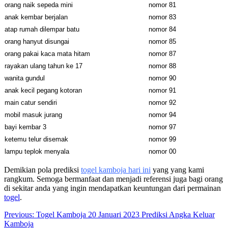
orang naik sepeda mini
nomor 81
anak kembar berjalan
nomor 83
atap rumah dilempar batu
nomor 84
orang hanyut disungai
nomor 85
orang pakai kaca mata hitam
nomor 87
rayakan ulang tahun ke 17
nomor 88
wanita gundul
nomor 90
anak kecil pegang kotoran
nomor 91
main catur sendiri
nomor 92
mobil masuk jurang
nomor 94
bayi kembar 3
nomor 97
ketemu telur disemak
nomor 99
lampu teplok menyala
nomor 00
Demikian pola prediksi
togel kamboja hari ini
yang yang kami
rangkum. Semoga bermanfaat dan menjadi referensi juga bagi orang
di sekitar anda yang ingin mendapatkan keuntungan dari permainan
togel
.
Navigasi
Previous:
Togel Kamboja 20 Januari 2023 Prediksi Angka Keluar
Kamboja