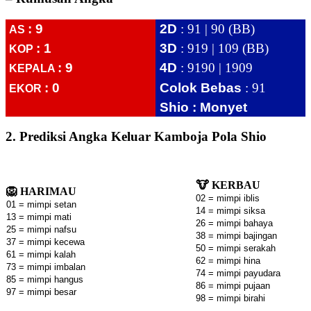
: 9
2D
: 91 | 90 (BB)
AS
: 1
3D
: 919 | 109 (BB)
KOP
: 9
4D
: 9190 | 1909
KEPALA
: 0
Colok Bebas
: 91
EKOR
Shio : Monyet
2. Prediksi Angka Keluar Kamboja Pola Shio
🐮 KERBAU
🦁 HARIMAU
02 = mimpi iblis
01 = mimpi setan
14 = mimpi siksa
13 = mimpi mati
26 = mimpi bahaya
25 = mimpi nafsu
38 = mimpi bajingan
37 = mimpi kecewa
50 = mimpi serakah
61 = mimpi kalah
62 = mimpi hina
73 = mimpi imbalan
74 = mimpi payudara
85 = mimpi hangus
86 = mimpi pujaan
97 = mimpi besar
98 = mimpi birahi